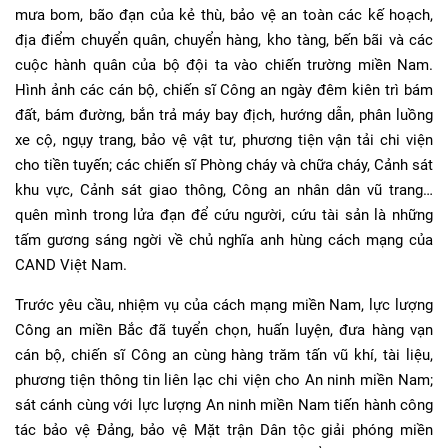
mưa bom, bão đạn của kẻ thù, bảo vệ an toàn các kế hoạch,
địa điểm chuyển quân, chuyển hàng, kho tàng, bến bãi và các
cuộc hành quân của bộ đội ta vào chiến trường miền Nam.
Hình ảnh các cán bộ, chiến sĩ Công an ngày đêm kiên trì bám
đất, bám đường, bắn trả máy bay địch, hướng dẫn, phân luồng
xe cộ, ngụy trang, bảo vệ vật tư, phương tiện vận tải chi viện
cho tiền tuyến; các chiến sĩ Phòng cháy và chữa cháy, Cảnh sát
khu vực, Cảnh sát giao thông, Công an nhân dân vũ trang…
quên mình trong lửa đạn để cứu người, cứu tài sản là những
tấm gương sáng ngời về chủ nghĩa anh hùng cách mạng của
CAND Việt Nam.
Trước yêu cầu, nhiệm vụ của cách mạng miền Nam, lực lượng
Công an miền Bắc đã tuyển chọn, huấn luyện, đưa hàng vạn
cán bộ, chiến sĩ Công an cùng hàng trăm tấn vũ khí, tài liệu,
phương tiện thông tin liên lạc chi viện cho An ninh miền Nam;
sát cánh cùng với lực lượng An ninh miền Nam tiến hành công
tác bảo vệ Đảng, bảo vệ Mặt trận Dân tộc giải phóng miền