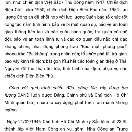
lớn, như: chiến dịch Việt Bắc - Thu Đông năm 1947. Chiến dịch
Biên Giới năm 1950, chiến dịch Điện Biên Phủ năm 1954, lực
lượng Công an đã phối hợp với lực lượng Quân báo tổ chức tốt
công tác nắm tình hình, bảo vệ bí mật quân sự, bảo vệ an toàn
giao thông liên lạc và các cuộc hành quân, trú quân của bộ
đội, bảo vệ an toàn lãnh tụ và các cơ quan đầu não chỉ đạo
kháng chiến; phát động phong trào “Bảo mật, phòng gian”;
phong trào “Ba không” trong nhân dân; tổ chức phá tề, trừ gian,
bao vây kinh tế địch; bắt gọn hầu hết các toán gián điệp ở Thái
Nguyên để thu thập tin tức, tình hình của địch, phục vụ cho
chiến dịch Điện Biên Phủ.
-
Cùng với quá trình chiến đấu, công tác xây dựng lực
lượng
CAND luôn được Đảng, Chính phủ và Chủ tịch Hồ Chí
Minh quan tâm, chăm lo xây dựng, phát triển lớn mạnh không
ngừng:
- Ngày 21/02/1946, Chủ tịch Hồ Chí Minh ký Sắc lệnh số 23-SL
thành lập Việt Nam Công an vụ, gồm: Nha Công an Trung