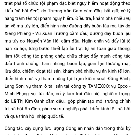
triệt phá tổ chức tội phạm đặc biệt nguy hiểm hoạt động theo
kiểu “xã hội đen”, do Trương Văn Cam cầm đầu, bắt giữ, xử lý
hàng trăm tên tội phạm nguy hiểm. Điều tra, khám phá nhiều vụ
án về ma túy lớn, điển hình như đường dây buôn lậu ma túy do
Xiêng Phiêng - Vũ Xuân Trường cầm đầu; đường dây buôn lậu
ma túy do Nguyễn Văn Hải cầm đầu. Ngăn chặn và đẩy lùi tệ
nạn xã hội, từng bước thiết lập lại trật tự an toàn giao thông;
làm tốt công tác phòng cháy, chữa cháy; đẩy mạnh công tác
đấu tranh chống tham nhũng, buôn lậu, gian lận thương mại,
lừa đảo, chiếm đoạt tài sản, khám phá nhiều vụ án kinh tế lớn,
điển hình như: vụ tham nhũng tại Trạm kiểm soát Đồng Bành,
Lạng Sơn; vụ tham ô tài sản tại công ty TAMEXCO; vụ Epco -
Minh Phụng; vụ lừa đảo, cố ý làm trái đặc biệt nghiêm trọng,
do Lã Thị Kim Oanh cầm đầu… góp phần tạo môi trường chính
trị, xã hội ổn định, phục vụ sự nghiệp phát triển kinh tế - xã hội
và quá trình hội nhập quốc tế.
Công tác xây dựng lực lượng Công an nhân dân trong thời kỳ