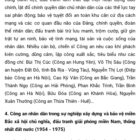
chính, lật đổ chính quyền dân chủ nhân dân của các thế lực tay
sai phản động; bảo vệ tuyệt đối an toàn khu căn cứ địa cách
mạng và các cơ quan đầu não của Đảng, chính quyền, đoàn
thể nhân dân; đấu tranh bài trừ lưu manh, trộm cướp, giữ gìn
trật tự an ninh, bảo vệ tính mạng, tài sản và cuộc sống của
nhân dân. Nhiều cán bộ, chiến sĩ Công an nêu cao khí phách
kiên cường, dũng cảm, lập công xuất sắc, tiêu biểu như các
đồng chí: Bùi Thị Cúc (Công an Hưng Yên), Võ Thị Sáu (Công
an huyện Đất Đỏ, tỉnh Bà Rịa - Vũng Tàu), Nguyễn Thị Lợi (Điệp
báo Công an Hà Nội), Cao Kỳ Vân (Công an Bắc Giang), Trần
Thành Ngọ (Công an Hải Phòng), Phan Khắc Trình, Trần Bình
(Công an Hà Nội), Bửu Đóa (Công an Khánh Hòa), Nguyễn
Xuân Thưởng (Công an Thừa Thiên - Huế)…
4. Công an nhân dân trong sự nghiệp xây dựng và bảo vệ miền
Bắc xã hội chủ nghĩa, đấu tranh giải phóng miền Nam, thống
nhất đất nước (1954 - 1975)