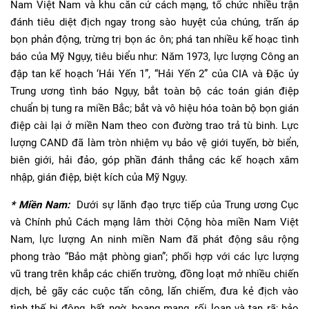
Nam Việt Nam và khu căn cứ cách mạng, tổ chức nhiều trận
đánh tiêu diệt địch ngay trong sào huyệt của chúng, trấn áp
bọn phản động, trừng trị bọn ác ôn; phá tan nhiều kế hoạc tình
báo của Mỹ Ngụy, tiêu biểu như: Năm 1973, lực lượng Công an
đập tan kế hoạch ‘Hải Yến 1”, “Hải Yến 2” của CIA và Đặc ủy
Trung ương tình báo Ngụy, bắt toàn bộ các toán gián điệp
chuẩn bị tung ra miền Bắc; bắt và vô hiệu hóa toàn bộ bọn gián
điệp cài lại ở miền Nam theo con đường trao trả tù binh. Lực
lượng CAND đã làm tròn nhiệm vụ bảo vệ giới tuyến, bờ biển,
biên giới, hải đảo, góp phần đánh thắng các kế hoạch xâm
nhập, gián điệp, biệt kích của Mỹ Ngụy.
* Miền Nam:
Dưới sự lãnh đạo trực tiếp của Trung ương Cục
và Chính phủ Cách mạng lâm thời Cộng hòa miền Nam Việt
Nam, lực lượng An ninh miền Nam đã phát động sâu rộng
phong trào “Bảo mật phòng gian”; phối hợp với các lực lượng
vũ trang trên khắp các chiến trường, đồng loạt mở nhiều chiến
dịch, bẻ gãy các cuộc tấn công, lấn chiếm, đưa kẻ địch vào
tình thế bị động, bất ngờ, hoang mang, rối loạn và tan rã; bảo