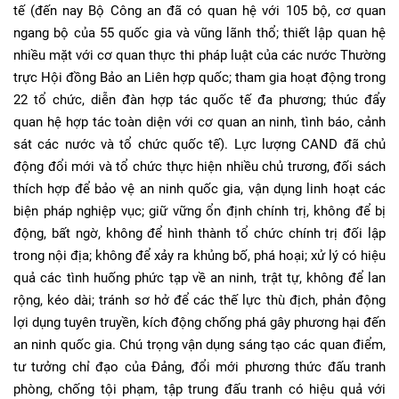
tế (đến nay Bộ Công an đã có quan hệ với 105 bộ, cơ quan
ngang bộ của 55 quốc gia và vũng lãnh thổ; thiết lập quan hệ
nhiều mặt với cơ quan thực thi pháp luật của các nước Thường
trực Hội đồng Bảo an Liên hợp quốc; tham gia hoạt động trong
22 tổ chức, diễn đàn hợp tác quốc tế đa phương; thúc đẩy
quan hệ hợp tác toàn diện với cơ quan an ninh, tình báo, cảnh
sát các nước và tổ chức quốc tế). Lực lượng CAND đã chủ
động đổi mới và tổ chức thực hiện nhiều chủ trương, đối sách
thích hợp để bảo vệ an ninh quốc gia, vận dụng linh hoạt các
biện pháp nghiệp vục; giữ vững ổn định chính trị, không để bị
động, bất ngờ, không để hình thành tổ chức chính trị đối lập
trong nội địa; không để xảy ra khủng bố, phá hoại; xử lý có hiệu
quả các tình huống phức tạp về an ninh, trật tự, không để lan
rộng, kéo dài; tránh sơ hở để các thế lực thù địch, phản động
lợi dụng tuyên truyền, kích động chống phá gây phương hại đến
an ninh quốc gia. Chú trọng vận dụng sáng tạo các quan điểm,
tư tưởng chỉ đạo của Đảng, đổi mới phương thức đấu tranh
phòng, chống tội phạm, tập trung đấu tranh có hiệu quả với