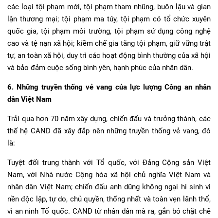
các loại tội phạm mới, tội phạm tham nhũng, buôn lậu và gian
lận thương mại; tội phạm ma túy, tội phạm có tổ chức xuyên
quốc gia, tội phạm môi trường, tội phạm sử dụng công nghệ
cao và tệ nạn xã hội; kiềm chế gia tăng tội phạm, giữ vững trật
tự, an toàn xã hội, duy trì các hoạt động bình thường của xã hội
và bảo đảm cuộc sống bình yên, hạnh phúc của nhân dân.
6. Những truyền thống vẻ vang của lực lượng Công an nhân
dân Việt Nam
Trải qua hơn 70 năm xây dựng, chiến đấu và trưởng thành, các
thế hệ CAND đã xây đắp nên những truyền thống vẻ vang, đó
là:
Tuyệt đối trung thành với Tổ quốc, với Đảng Cộng sản Việt
Nam, với Nhà nước Cộng hòa xã hội chủ nghĩa Việt Nam và
nhân dân Việt Nam; chiến đấu anh dũng không ngại hi sinh vì
nền độc lập, tự do, chủ quyền, thống nhất và toàn vẹn lãnh thổ,
vì an ninh Tổ quốc. CAND từ nhân dân mà ra, gắn bó chặt chẽ