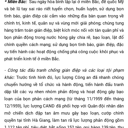
* Miền Bắc:
Sau ngày hòa bình lập lại ở miền Bắc, đế quốc Mỹ
và bè lũ tay sai ráo riết tuyển chọn, huấn luyện, sử dụng bọn
tình báo, gián điệp cài cắm vào những địa bàn quan trọng về
chính trị, kinh tế, quân sự và vùng mới giải phóng; chúng tung
hàng trăm toán gián điệp, biệt kích móc nối với tàn quân phỉ và
bọn phản động trong nước hòng gây chia rẽ, bạo loạn, lật đổ
chính quyền cách mạng; sử dụng bọn tình báo, gián điệp, đặc
vụ tiến hành các hoạt động chống phá công cuộc khôi phục và
phát triển kinh tế ở miền Bắc.
- Công tác đấu tranh chống gián điệp và các loại tội phạm
khác:
Trước tình hình đó, lực lượng Công an đã nhanh chóng
chuyển hướng về tổ chức và hành động, tiến hành đấu tranh
dập tắt các vụ nhen nhóm phản động và hoạt động gây bạo
loạn của bọn phản cách mạng (từ tháng 11/1959 đến tháng
12/1959), lực lượng CAND đã phối hợp với Quân đội nhân dân
mở chiến dịch đập tan âm mưu gây bạo loạn, cướp chính
quyền tại tỉnh Hà Giang, làm tan rã lực lượng phản động gồm
1.112 tên phỉ, tiêu diệt, bắt sống 152 tên, gọi hàng 139 tên, thu