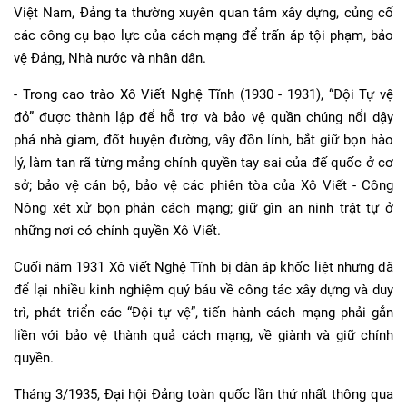
Việt Nam, Đảng ta thường xuyên quan tâm xây dựng, củng cố
các công cụ bạo lực của cách mạng để trấn áp tội phạm, bảo
vệ Đảng, Nhà nước và nhân dân.
- Trong cao trào Xô Viết Nghệ Tĩnh (1930 - 1931), “Đội Tự vệ
đỏ” được thành lập để hỗ trợ và bảo vệ quần chúng nổi dậy
phá nhà giam, đốt huyện đường, vây đồn lính, bắt giữ bọn hào
lý, làm tan rã từng mảng chính quyền tay sai của đế quốc ở cơ
sở; bảo vệ cán bộ, bảo vệ các phiên tòa của Xô Viết - Công
Nông xét xử bọn phản cách mạng; giữ gìn an ninh trật tự ở
những nơi có chính quyền Xô Viết.
Cuối năm 1931 Xô viết Nghệ Tĩnh bị đàn áp khốc liệt nhưng đã
để lại nhiều kinh nghiệm quý báu về công tác xây dựng và duy
trì, phát triển các “Đội tự vệ”, tiến hành cách mạng phải gắn
liền với bảo vệ thành quả cách mạng, về giành và giữ chính
quyền.
Tháng 3/1935, Đại hội Đảng toàn quốc lần thứ nhất thông qua