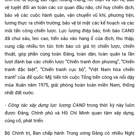
vệ tuyệt đối an toàn các cơ quan đầu não, chỉ huy chiến dịch,
bảo vệ các cuộc hành quân, vận chuyển vũ khí, phương tiện,
lương thực ra chiến trường; bảo vệ bí mật các kế hoạch và các
mũi tấn công chiến lược. Lực lượng điệp báo, tình báo CAND
đã chui sâu, leo cao, tiến sâu vào hang ổ của địch, thu thập,
cung cấp nhiều tin tức tình báo có giá trị chiến lược, chiến
thuật, góp phần cùng toàn Đảng, toàn dân, toàn quân ta lần
lượt đánh bại các chiến lược “Chiến tranh đơn phương”, “Chiến
tranh đặc biệt”, “Chiến tranh cục bộ”, “Việt Nam hóa chiến
tranh” của đế quốc Mỹ, tiến tới cuộc Tổng tiến công và nổi dậy
mùa Xuân năm 1975, giải phóng hoàn toàn miền Nam, thống
nhất đất nước.
-
Công tác xây dựng lực lượng CAND
trong thời kỳ này luôn
được Đảng, Chính phủ và Hồ Chí Minh quan tâm xây dựng,
củng cố, phát triển.
Bộ Chính trị, Ban chấp hành Trung ương Đảng có nhiều Nghị