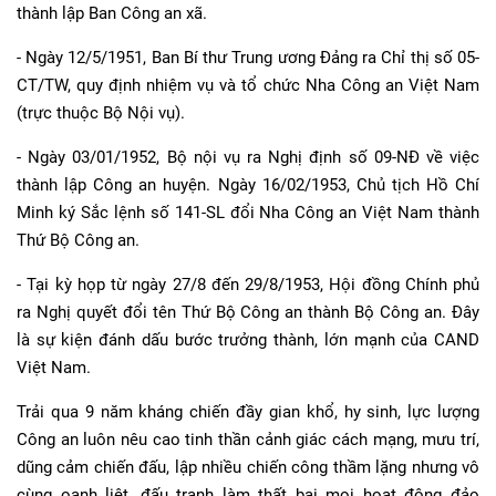
thành lập Ban Công an xã.
- Ngày 12/5/1951, Ban Bí thư Trung ương Đảng ra Chỉ thị số 05-
CT/TW, quy định nhiệm vụ và tổ chức Nha Công an Việt Nam
(trực thuộc Bộ Nội vụ).
- Ngày 03/01/1952, Bộ nội vụ ra Nghị định số 09-NĐ về việc
thành lập Công an huyện. Ngày 16/02/1953, Chủ tịch Hồ Chí
Minh ký Sắc lệnh số 141-SL đổi Nha Công an Việt Nam thành
Thứ Bộ Công an.
- Tại kỳ họp từ ngày 27/8 đến 29/8/1953, Hội đồng Chính phủ
ra Nghị quyết đổi tên Thứ Bộ Công an thành Bộ Công an. Đây
là sự kiện đánh dấu bước trưởng thành, lớn mạnh của CAND
Việt Nam.
Trải qua 9 năm kháng chiến đầy gian khổ, hy sinh, lực lượng
Công an luôn nêu cao tinh thần cảnh giác cách mạng, mưu trí,
dũng cảm chiến đấu, lập nhiều chiến công thầm lặng nhưng vô
cùng oanh liệt, đấu tranh làm thất bại mọi hoạt động đảo