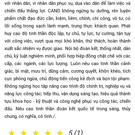
với nhân dân, vì nhân dân phục vụ, dụa vào dân để làm việc và
chiến đấu thắng lợi. CAND không ngừng tu dưỡng, rèn luyện
phẩm chất đạo đức cần, kiệm, liêm, chính, chí công, vô tư, có
lối sống trong sạch lành mạnh, trung thực khách quan. Phát
huy cao độ tinh thần độc lập, tự chủ, tự lực, tự cường, tận tụy
với công việc, vượt qua mọi khó khăn, thử thách, hoàn thành
xuất sắc nhiệm vụ được giao. Nội bộ đoàn kết, thống nhất, dân
chủ, kỷ luật nghiêm minh, phối hợp hiệp đồng chặt chẽ với các
cấp, các ngành, các lực lượng. Luôn nêu cao tinh thần cảnh
giác, bí mật, mưu trí, dũng cảm, cương quyết, khôn khéo, tích
cực phòng ngừa, chủ động tiến công kẻ địch và bọn tội phạm.
Không ngừng học tập nâng cao trình độ chính trị, nghiệp vụ và
năng lực công tác; tiếp thu, vận dụng sáng tạo, hiệu quả thành
tựu khoa học - kỹ thuật và công nghệ phục vụ công tác, chiến
đấu. Nêu cao tinh thần đoàn kết quốc tế trong sáng, thủy
chung, có nghĩa, có tình./.
1 Sao
2 Sao
3 Sao
4 Sao
5 Sao
5 (1)