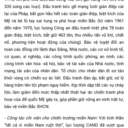
335 súng các loại). Đấu tranh bóc gỡ mạng lưới gián điệp cài
lại của Pháp, bắt gọn hầu hết các toán gián điệp, biệt kích của
Mỹ và bè lũ tay sai tung ra phá hoại miền Bắc (từ năm 1961
đến năm 1970, lực lượng Công an đấu tranh triệt phá 78 toán
gián điệp, biệt kích, bắt giữ 463 tên, thu nhiều tấn vũ khí, chất
nổ, phương tiện hoạt động của chúng). Bảo vệ tuyệt đối an
toàn các đồng chí lãnh đạo Đảng, Nhà nước, các cơ sở kinh tế,
cơ quan, xí nghiệp, các công trình quốc phòng, an ninh, các
công trình văn hóa -xã hội, bảo vệ tài sản của Nhà nước, tính
mạng, tài sản của nhân dân. Tổ chức cho nhân dân đi sơ tán
khỏi vùng có chiến sự ác liệt. Đấu tranh đàn áp, bắt giữ, xử lý
hàng trăm tên tội phạm nguy hiểm. Kịp thời dập tắt các vụ cháy
lớn, làm giảm đến mức thấp nhất thiệt hại do chiến tranh phá
hoại của đế quốc Mỹ gây ra, góp phần giữ vững an ninh trật tự,
bảo vệ miền Bắc XHCN.
- Công tác chi viện cho chiến trường miền Nam:
Với tinh thần
“tất cả vì miền Nam ruột thịt”, lực lượng CAND đã vượt qua