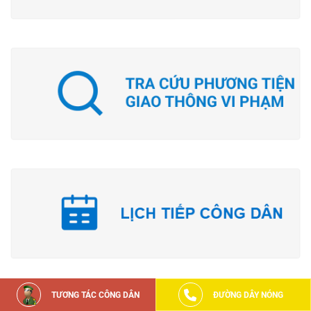
TƯƠNG TÁC CÔNG DÂN
ĐƯỜNG DÂY NÓNG
Đã kết nối EMC