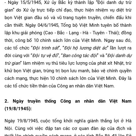
- Ngày 15/5/1945, Xứ ủy Bắc kỳ thành lập “Đội danh dự trừ
gian” do Xứ ủy trực tiếp chỉ đạo, thực hiện nhiệm vụ diệt trừ
bọn Việt gian đầu sỏ và vũ trang tuyên truyền, chiến đấu khi
cần thiết. Ngày 04/6/1945, Tổng bộ Việt Minh tuyên bố thành
lập khu giải phóng (Cao - Bắc - Lạng - Hà - Tuyên - Thái); đồng
thời, công bố 10 chính sách lớn của Việt Minh. Ngay sau đó,
các tổ chức “
Đội trinh sát
”, “
Đội hộ lương diệt ác
” lần lượt ra
đời cùng với “
Đội tự vệ đỏ
”, “
Ban công tác đội
” và “
Đội danh dự
trừ gian
” làm nhiệm vụ thủ tiêu lực lượng của phát xít Nhật, trừ
khử bọn Việt gian, trừng trị bọn lưu manh, bảo vệ chính quyền
cách mạng, thực hiện 10 chính sách lớn của Việt Minh. Đây là
các tổ chức tiền thân của Công an nhân dân Việt Nam.
2. Ngày truyền thống Công an nhân dân Việt Nam
(19/8/1945):
Ngày 19/8/1945, cuộc tổng khởi nghĩa giành thắng lợi ở Hà
Nội. Cùng với việc đập tan các cơ quan đàn áp của địch và