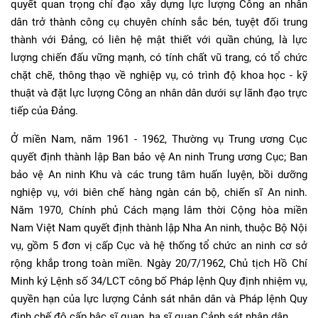
quyết quan trọng chỉ đạo xây dựng lực lượng Công an nhân
dân trở thành công cụ chuyên chính sắc bén, tuyệt đối trung
thành với Đảng, có liên hệ mật thiết với quần chúng, là lực
lượng chiến đấu vững mạnh, có tính chất vũ trang, có tổ chức
chặt chẽ, thông thạo về nghiệp vụ, có trình độ khoa học - kỹ
thuật và đặt lực lượng Công an nhân dân dưới sự lãnh đạo trực
tiếp của Đảng.
Ở miền Nam, năm 1961 - 1962, Thường vụ Trung ương Cục
quyết định thành lập Ban bảo vệ An ninh Trung ương Cục; Ban
bảo vệ An ninh Khu và các trung tâm huấn luyện, bồi dưỡng
nghiệp vụ, với biên chế hàng ngàn cán bộ, chiến sĩ An ninh.
Năm 1970, Chính phủ Cách mạng lâm thời Cộng hòa miền
Nam Việt Nam quyết định thành lập Nha An ninh, thuộc Bộ Nội
vụ, gồm 5 đơn vị cấp Cục và hệ thống tổ chức an ninh cơ sở
rộng khắp trong toàn miền. Ngày 20/7/1962, Chủ tịch Hồ Chí
Minh ký Lệnh số 34/LCT công bố Pháp lệnh Quy định nhiệm vụ,
quyền hạn của lực lượng Cảnh sát nhân dân và Pháp lệnh Quy
định chế độ cấp bậc sĩ quan, hạ sĩ quan Cảnh sát nhân dân.