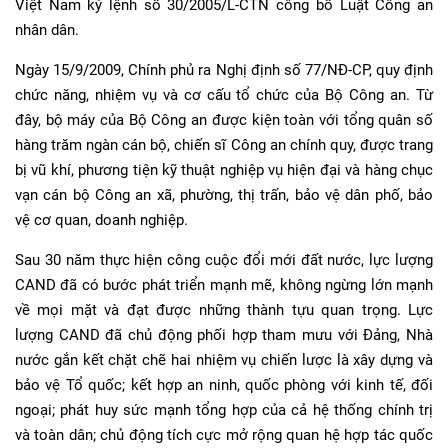
Việt Nam ký lệnh số 30/2005/L-CTN công bố Luật Công an
nhân dân.
Ngày 15/9/2009, Chính phủ ra Nghị định số 77/NĐ-CP, quy định
chức năng, nhiệm vụ và cơ cấu tổ chức của Bộ Công an. Từ
đây, bộ máy của Bộ Công an được kiện toàn với tổng quân số
hàng trăm ngàn cán bộ, chiến sĩ Công an chính quy, được trang
bị vũ khí, phương tiện kỹ thuật nghiệp vụ hiện đại và hàng chục
vạn cán bộ Công an xã, phường, thị trấn, bảo vệ dân phố, bảo
vệ cơ quan, doanh nghiệp.
Sau 30 năm thực hiện công cuộc đổi mới đất nước, lực lượng
CAND đã có bước phát triển mạnh mẽ, không ngừng lớn mạnh
về mọi mặt và đạt được những thành tựu quan trọng. Lực
lượng CAND đã chủ động phối hợp tham mưu với Đảng, Nhà
nước gắn kết chặt chẽ hai nhiệm vụ chiến lược là xây dựng và
bảo vệ Tổ quốc; kết hợp an ninh, quốc phòng với kinh tế, đối
ngoại; phát huy sức mạnh tổng hợp của cả hệ thống chính trị
và toàn dân; chủ động tích cực mở rộng quan hệ hợp tác quốc