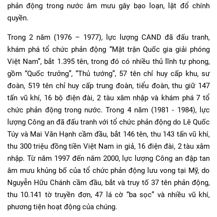
phản động trong nước âm mưu gây bạo loạn, lật đổ chính
quyền.
Trong 2 năm (1976 – 1977), lực lượng CAND đã đấu tranh,
khám phá tổ chức phản động “Mặt trận Quốc gia giải phóng
Việt Nam”, bắt 1.395 tên, trong đó có nhiều thủ lĩnh tự phong,
gồm “Quốc trưởng”, “Thủ tướng”, 57 tên chỉ huy cấp khu, sư
đoàn, 519 tên chỉ huy cấp trung đoàn, tiểu đoàn, thu giữ 147
tấn vũ khí, 16 bộ điện đài, 2 tàu xâm nhập và khám phá 7 tổ
chức phản động trong nước. Trong 4 năm (1981 - 1984), lực
lượng Công an đã đấu tranh với tổ chức phản động do Lê Quốc
Túy và Mai Văn Hạnh cầm đầu, bắt 146 tên, thu 143 tấn vũ khí,
thu 300 triệu đồng tiền Việt Nam in giả, 16 điện đài, 2 tàu xâm
nhập. Từ năm 1997 đến năm 2000, lực lượng Công an đập tan
âm mưu khủng bố của tổ chức phản động lưu vong tại Mỹ, do
Nguyễn Hữu Chánh cầm đầu, bắt và truy tố 37 tên phản động,
thu 10.141 tờ truyền đơn, 47 lá cờ “ba sọc” và nhiều vũ khí,
phương tiện hoạt động của chúng.