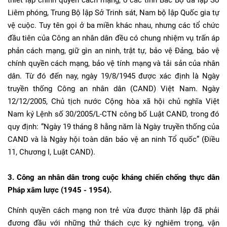
thiết lập chính quyền cách mạng, ở các tỉnh Bắc Bộ đã lập Sở
Liêm phóng, Trung Bộ lập Sở Trinh sát, Nam bộ lập Quốc gia tự
vệ cuộc. Tuy tên gọi ở ba miền khác nhau, nhưng các tổ chức
đầu tiên của Công an nhân dân đều có chung nhiệm vụ trấn áp
phản cách mạng, giữ gìn an ninh, trật tự, bảo vệ Đảng, bảo vệ
chính quyền cách mạng, bảo vệ tính mạng và tải sản của nhân
dân. Từ đó đến nay, ngày 19/8/1945 được xác định là Ngày
truyền thống Công an nhân dân (CAND) Việt Nam. Ngày
12/12/2005, Chủ tịch nước Cộng hòa xã hội chủ nghĩa Việt
Nam ký Lệnh số 30/2005/L-CTN công bố Luật CAND, trong đó
quy định: “Ngày 19 tháng 8 hằng năm là Ngày truyền thống của
CAND và là Ngày hội toàn dân bảo vệ an ninh Tổ quốc” (Điều
11, Chương I, Luật CAND).
3. Công an nhân dân trong cuộc kháng chiến chống thực dân
Pháp xâm lược (1945 - 1954).
Chính quyền cách mạng non trẻ vừa được thành lập đã phải
đương đầu với những thử thách cực kỳ nghiêm trọng, vận