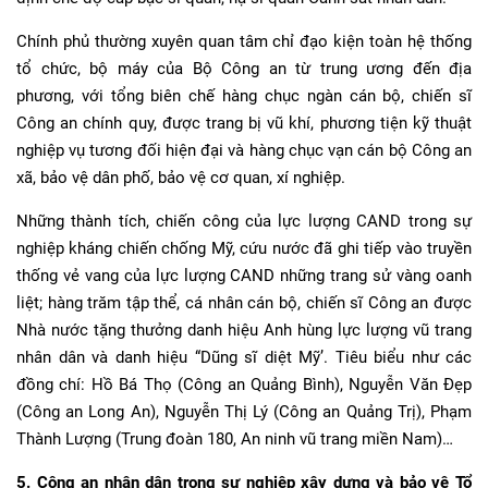
Chính phủ thường xuyên quan tâm chỉ đạo kiện toàn hệ thống
tổ chức, bộ máy của Bộ Công an từ trung ương đến địa
phương, với tổng biên chế hàng chục ngàn cán bộ, chiến sĩ
Công an chính quy, được trang bị vũ khí, phương tiện kỹ thuật
nghiệp vụ tương đối hiện đại và hàng chục vạn cán bộ Công an
xã, bảo vệ dân phố, bảo vệ cơ quan, xí nghiệp.
Những thành tích, chiến công của lực lượng CAND trong sự
nghiệp kháng chiến chống Mỹ, cứu nước đã ghi tiếp vào truyền
thống vẻ vang của lực lượng CAND những trang sử vàng oanh
liệt; hàng trăm tập thể, cá nhân cán bộ, chiến sĩ Công an được
Nhà nước tặng thưởng danh hiệu Anh hùng lực lượng vũ trang
nhân dân và danh hiệu “Dũng sĩ diệt Mỹ’. Tiêu biểu như các
đồng chí: Hồ Bá Thọ (Công an Quảng Bình), Nguyễn Văn Đẹp
(Công an Long An), Nguyễn Thị Lý (Công an Quảng Trị), Phạm
Thành Lượng (Trung đoàn 180, An ninh vũ trang miền Nam)…
5. Công an nhân dân trong sự nghiệp xây dựng và bảo vệ Tổ