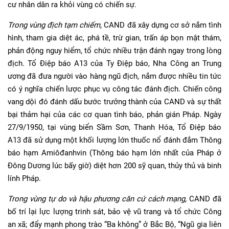
cư nhân dân ra khỏi vùng có chiến sự.
Trong vùng địch tạm chiếm,
CAND đã xây dựng cơ sở nắm tình
hình, tham gia diệt ác, phá tề, trừ gian, trấn áp bọn mật thám,
phản động nguy hiểm, tổ chức nhiều trận đánh ngay trong lòng
địch. Tổ Điệp báo A13 của Ty Điệp báo, Nha Công an Trung
ương đã đưa người vào hàng ngũ địch, nắm được nhiều tin tức
có ý nghĩa chiến lược phục vụ công tác đánh địch. Chiến công
vang dội đó đánh dấu bước trưởng thành của CAND và sự thất
bại thảm hại của các cơ quan tình báo, phản gián Pháp. Ngày
27/9/1950, tại vùng biển Sầm Sơn, Thanh Hóa, Tổ Điệp báo
A13 đã sử dụng một khối lượng lớn thuốc nổ đánh đắm Thông
báo hạm Amiôđanhvin (Thông báo hạm lớn nhất của Pháp ở
Đông Dương lúc bấy giờ) diệt hơn 200 sỹ quan, thủy thủ và binh
lính Pháp.
Trong vùng tự do và hậu phương căn cứ cách mạng,
CAND đã
bố trí lại lực lượng trinh sát, bảo vệ vũ trang và tổ chức Công
an xã; đẩy mạnh phong trào “Ba không” ở Bắc Bộ, “Ngũ gia liên