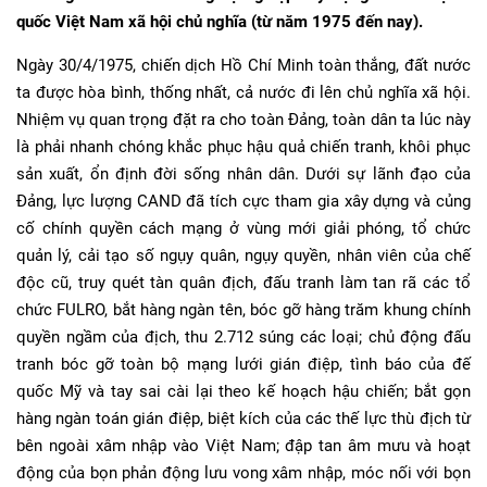
quốc Việt Nam xã hội chủ nghĩa (từ năm 1975 đến nay).
Ngày 30/4/1975, chiến dịch Hồ Chí Minh toàn thắng, đất nước
ta được hòa bình, thống nhất, cả nước đi lên chủ nghĩa xã hội.
Nhiệm vụ quan trọng đặt ra cho toàn Đảng, toàn dân ta lúc này
là phải nhanh chóng khắc phục hậu quả chiến tranh, khôi phục
sản xuất, ổn định đời sống nhân dân. Dưới sự lãnh đạo của
Đảng, lực lượng CAND đã tích cực tham gia xây dựng và củng
cố chính quyền cách mạng ở vùng mới giải phóng, tổ chức
quản lý, cải tạo số ngụy quân, ngụy quyền, nhân viên của chế
độc cũ, truy quét tàn quân địch, đấu tranh làm tan rã các tổ
chức FULRO, bắt hàng ngàn tên, bóc gỡ hàng trăm khung chính
quyền ngầm của địch, thu 2.712 súng các loại; chủ động đấu
tranh bóc gỡ toàn bộ mạng lưới gián điệp, tình báo của đế
quốc Mỹ và tay sai cài lại theo kế hoạch hậu chiến; bắt gọn
hàng ngàn toán gián điệp, biệt kích của các thế lực thù địch từ
bên ngoài xâm nhập vào Việt Nam; đập tan âm mưu và hoạt
động của bọn phản động lưu vong xâm nhập, móc nối với bọn