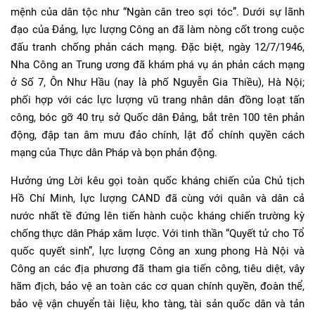
mệnh của dân tộc như “Ngàn cân treo sợi tóc”. Dưới sự lãnh
đạo của Đảng, lực lượng Công an đã làm nòng cốt trong cuộc
đấu tranh chống phản cách mạng. Đặc biệt, ngày 12/7/1946,
Nha Công an Trung ương đã khám phá vụ án phản cách mạng
ở Số 7, Ôn Như Hầu (nay là phố Nguyễn Gia Thiều), Hà Nội;
phối hợp với các lực lượng vũ trang nhân dân đồng loạt tấn
công, bóc gỡ 40 trụ sở Quốc dân Đảng, bắt trên 100 tên phản
động, đập tan âm mưu đảo chính, lật đổ chính quyền cách
mạng của Thực dân Pháp và bọn phản động.
Hưởng ứng Lời kêu gọi toàn quốc kháng chiến của Chủ tịch
Hồ Chí Minh, lực lượng CAND đã cùng với quân và dân cả
nước nhất tề đứng lên tiến hành cuộc kháng chiến trường kỳ
chống thực dân Pháp xâm lược. Với tinh thần “Quyết tử cho Tổ
quốc quyết sinh”, lực lượng Công an xung phong Hà Nội và
Công an các địa phương đã tham gia tiến công, tiêu diệt, vây
hãm địch, bảo vệ an toàn các cơ quan chính quyền, đoàn thể,
bảo vệ vận chuyển tài liệu, kho tàng, tài sản quốc dân và tản