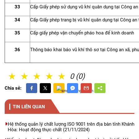
33
Cấp Giấy phép sử dụng vũ khí quân dụng tại Công an
34
Cấp Giấy phép trang bị vũ khí quân dụng tại Công an
35
Cấp giấy phép vận chuyển pháo hoa để kinh doanh
36
Thông báo khai báo vũ khí thô sơ tại Công an xã, phư
1 Sao
2 Sao
3 Sao
4 Sao
5 Sao
0 (0)
Chia sẻ:
TIN LIÊN QUAN
Hệ thống quản lý chất lượng ISO 9001 trên địa bàn tỉnh Khánh
Hòa: Hoạt động thực chất
(21/11/2024)