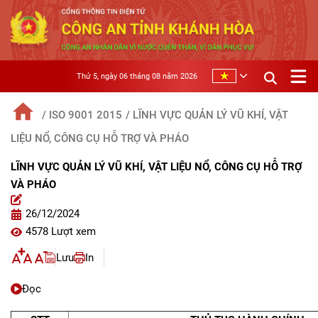
Thứ 5, ngày 06 tháng 08 năm 2026
/ ISO 9001 2015
/ LĨNH VỰC QUẢN LÝ VŨ KHÍ, VẬT
LIỆU NỔ, CÔNG CỤ HỖ TRỢ VÀ PHÁO
LĨNH VỰC QUẢN LÝ VŨ KHÍ, VẬT LIỆU NỔ, CÔNG CỤ HỖ TRỢ
VÀ PHÁO
26/12/2024
4578 Lượt xem
Lưu
In
Đọc