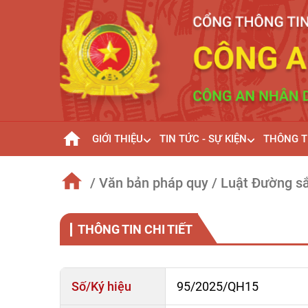
GIỚI THIỆU
TIN TỨC - SỰ KIỆN
THÔNG T
/ Văn bản pháp quy
/ Luật Đường s
THÔNG TIN CHI TIẾT
Số/Ký hiệu
95/2025/QH15