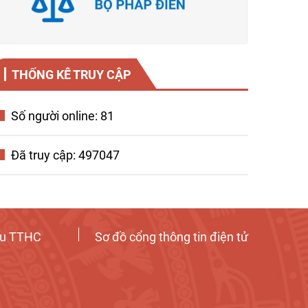
THỐNG KÊ TRUY CẬP
Số người online: 81
Đã truy cập: 497047
ứu TTHC
Sơ đồ cổng thông tin điện tử
Tương tác công dân