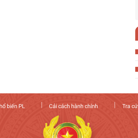
hổ biến PL
Cải cách hành chính
Tra c