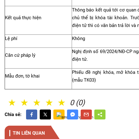
Thông báo kết quả tới cơ quan 
Kết quả thực hiện
chủ thể bị khóa tài khoản. Tr
điện tử thì có văn bản trả lời và 
Lệ phí
Không
Nghị định số 69/2024/NĐ-CP ngà
Căn cứ pháp lý
điện tử.
Phiếu đề nghị khóa, mở khóa t
Mẫu đơn, tờ khai
(mẫu TK03)
1 Sao
2 Sao
3 Sao
4 Sao
5 Sao
0 (0)
Chia sẻ:
TIN LIÊN QUAN