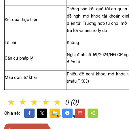
Thông báo kết quả tới cơ quan 
đề nghị mở khóa tài khoản định
Kết quả thực hiện
điện tử. Trường hợp từ chối mở 
trả lời và nêu rõ lý do
Lệ phí
Không
Nghị định số 69/2024/NĐ-CP ngà
Căn cứ pháp lý
điện tử.
Phiếu đề nghị khóa, mở khóa t
Mẫu đơn, tờ khai
(mẫu TK03)
1 Sao
2 Sao
3 Sao
4 Sao
5 Sao
0 (0)
Chia sẻ: