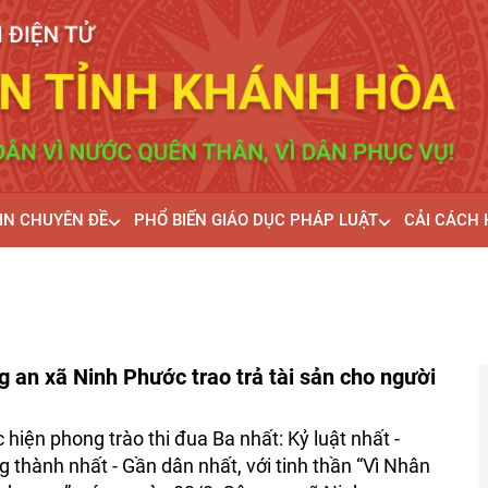
IN CHUYÊN ĐỀ
PHỔ BIẾN GIÁO DỤC PHÁP LUẬT
CẢI CÁCH
 an xã Ninh Phước trao trả tài sản cho người
 hiện phong trào thi đua Ba nhất: Kỷ luật nhất -
g thành nhất - Gần dân nhất, với tinh thần “Vì Nhân