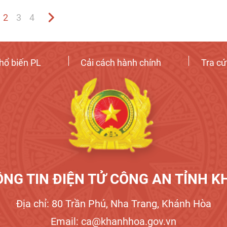
Nhân dân.
2
3
4
hổ biến PL
Cải cách hành chính
Tra c
NG TIN ĐIỆN TỬ CÔNG AN TỈNH 
Địa chỉ: 80 Trần Phú, Nha Trang, Khánh Hòa
Email: ca@khanhhoa.gov.vn