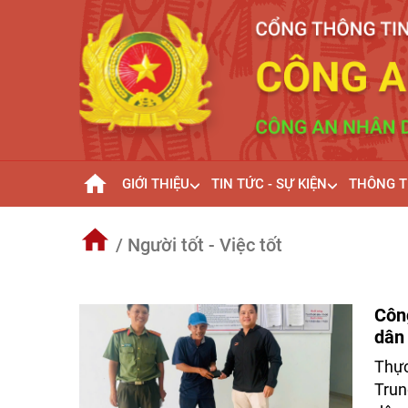
GIỚI THIỆU
TIN TỨC - SỰ KIỆN
THÔNG T
/ Người tốt - Việc tốt
Công
dân
Thực
Trun