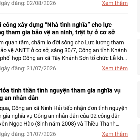
 mất. Chỉ sau khoảng 2 giờ xác minh, Công an xã
gày đăng: 02/08/2026
Xem thêm
rao trả đầy đủ tài sản cho gia đình người bị mất, lan
hình ảnh đẹp về tinh thần trung thực, trách nhiệm
thế hệ trẻ.
 công xây dựng “Nhà tình nghĩa” cho lực
g tham gia bảo vệ an ninh, trật tự ở cơ sở
 quan tâm, chăm lo đời sống cho Lực lượng tham
bảo vệ ANTT ở cơ sở, sáng 30/7, Công an tỉnh Khánh
phối hợp Công an xã Tây Khánh Sơn tổ chức Lễ khởi
 xây dựng “Nhà tình nghĩa” tặng gia đình anh Cao
gày đăng: 31/07/2026
Xem thêm
g – thành viên Tổ bảo vệ ANTT cơ sở thôn Thành
có hoàn cảnh khó khăn. Dự buổi lễ có Đại tá Nguyễn
An – Phó Giám đốc Công an tỉnh; cùng cấp ủy,
tỏa tinh thần tình nguyện tham gia nghĩa vụ
h quyền địa phương và Công an xã Tây Khánh Sơn.
g an nhân dân
qua, Công an xã Ninh Hải tiếp nhận đơn tình nguyện
 gia nghĩa vụ Công an nhân dân của 02 công dân
ễn Ngọc Hào (Sinh năm 2008) và Thiều Thanh
u (Sinh năm 2008) cùng trú tại thôn Xóm Bằng, xã
gày đăng: 31/07/2026
Xem thêm
 Hải, tỉnh Khánh Hòa.