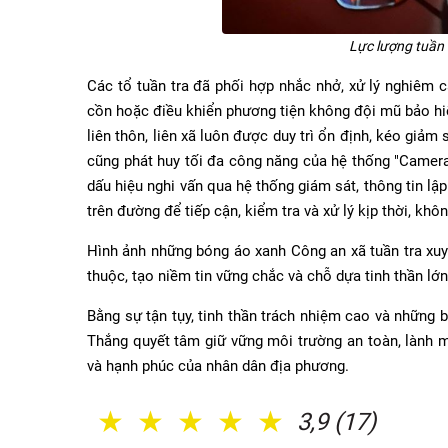
Lực lượng tuần 
Các tổ tuần tra đã phối hợp nhắc nhở, xử lý nghiêm c
cồn hoặc điều khiển phương tiện không đội mũ bảo hiể
liên thôn, liên xã luôn được duy trì ổn định, kéo giả
cũng phát huy tối đa công năng của hệ thống "Camera 
dấu hiệu nghi vấn qua hệ thống giám sát, thông tin lậ
trên đường để tiếp cận, kiểm tra và xử lý kịp thời, khô
Hình ảnh những bóng áo xanh Công an xã tuần tra xu
thuộc, tạo niềm tin vững chắc và chỗ dựa tinh thần lớ
Bằng sự tận tụy, tinh thần trách nhiệm cao và những 
Thắng quyết tâm giữ vững môi trường an toàn, lành m
và hạnh phúc của nhân dân địa phương.
1 Sao
2 Sao
3 Sao
4 Sao
5 Sao
3,9 (17)