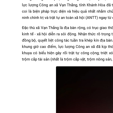
lực lượng Công an xã Vạn Thắng, tỉnh Khánh Hòa đã t
coi là biện pháp trực diện và hiệu quả nhất nhằm ch
ninh chính trị và trật tự an toàn xã hội (ANTT) ngay từ
Đặc thù xã Vạn Thắng là địa bàn rộng, có trục giao t
kinh tế - xã hội diễn ra sôi động. Nhận thức rõ trọng
đồng bộ, quyết liệt công tác tuần tra khép kín địa bà
khung giờ cao điểm, lực lượng Công an xã đã kịp thời
khuya có biểu hiện gây rối trật tự công cộng; triệt x
trộm cắp tài sản (nhất là trộm cắp vặt, trộm nông sản,