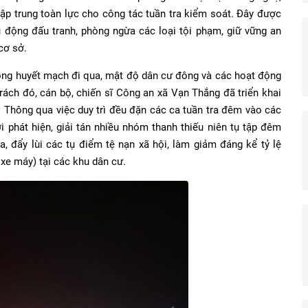
ập trung toàn lực cho công tác tuần tra kiểm soát. Đây được
ủ động đấu tranh, phòng ngừa các loại tội phạm, giữ vững an
 cơ sở.
hông huyết mạch đi qua, mật độ dân cư đông và các hoạt động
 trách đó, cán bộ, chiến sĩ Công an xã Vạn Thắng đã triển khai
n. Thông qua việc duy trì đều đặn các ca tuần tra đêm vào các
 phát hiện, giải tán nhiều nhóm thanh thiếu niên tụ tập đêm
óa, đẩy lùi các tụ điểm tệ nạn xã hội, làm giảm đáng kể tỷ lệ
 xe máy) tại các khu dân cư.