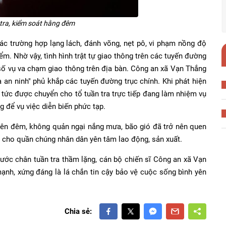
tra, kiểm soát hằng đêm
ác trường hợp lạng lách, đánh võng, nẹt pô, vi phạm nồng độ
m. Nhờ vậy, tình hình trật tự giao thông trên các tuyến đường
m số vụ va chạm giao thông trên địa bàn. Công an xã Vạn Thắng
an ninh" phủ khắp các tuyến đường trục chính. Khi phát hiện
p tức được chuyển cho tổ tuần tra trực tiếp đang làm nhiệm vụ
ng để vụ việc diễn biến phức tạp.
yên đêm, không quản ngại nắng mưa, bão gió đã trở nên quen
n cho quần chúng nhân dân yên tâm lao động, sản xuất.
bước chân tuần tra thầm lặng, cán bộ chiến sĩ Công an xã Vạn
ạnh, xứng đáng là lá chắn tin cậy bảo vệ cuộc sống bình yên
Chia sẻ: