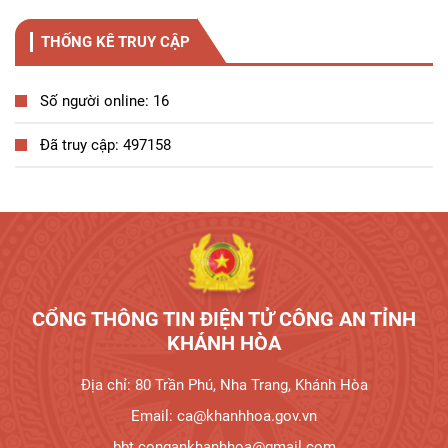
THỐNG KÊ TRUY CẬP
Số người online: 16
Đã truy cập: 497158
Tương tác công dân
CỔNG THÔNG TIN ĐIỆN TỬ CÔNG AN TỈNH
KHÁNH HÒA
Địa chỉ: 80 Trần Phú, Nha Trang, Khánh Hòa
Email: ca@khanhhoa.gov.vn
bbt.congankhanhhoa@gmail.com