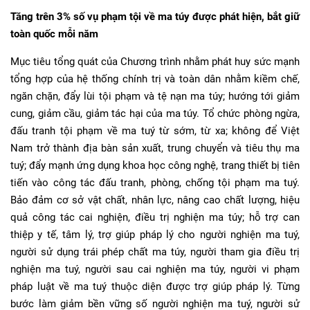
Tăng trên 3% số vụ phạm tội về ma túy được phát hiện, bắt giữ
toàn quốc mỗi năm
Mục tiêu tổng quát của Chương trình nhằm phát huy sức mạnh
tổng hợp của hệ thống chính trị và toàn dân nhằm kiềm chế,
ngăn chặn, đẩy lùi tội phạm và tệ nạn ma túy; hướng tới giảm
cung, giảm cầu, giảm tác hại của ma túy. Tổ chức phòng ngừa,
đấu tranh tội phạm về ma tuý từ sớm, từ xa; không để Việt
Nam trở thành địa bàn sản xuất, trung chuyển và tiêu thụ ma
tuý; đẩy mạnh ứng dụng khoa học công nghệ, trang thiết bị tiên
tiến vào công tác đấu tranh, phòng, chống tội phạm ma tuý.
Bảo đảm cơ sở vật chất, nhân lực, nâng cao chất lượng, hiệu
quả công tác cai nghiện, điều trị nghiện ma túy; hỗ trợ can
thiệp y tế, tâm lý, trợ giúp pháp lý cho người nghiện ma tuý,
người sử dụng trái phép chất ma túy, người tham gia điều trị
nghiện ma tuý, người sau cai nghiện ma túy, người vi phạm
pháp luật về ma tuý thuộc diện được trợ giúp pháp lý. Từng
bước làm giảm bền vững số người nghiện ma tuý, người sử