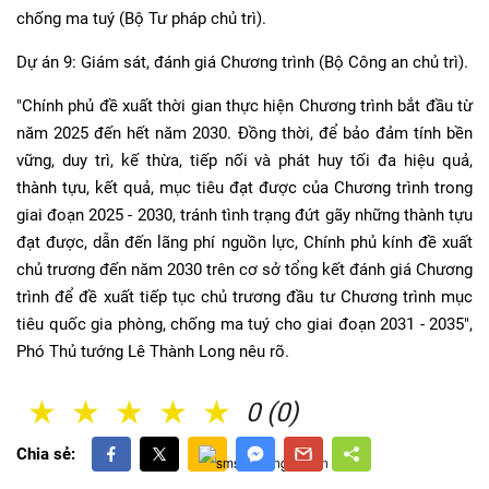
chống ma tuý (Bộ Tư pháp chủ trì).
Dự án 9: Giám sát, đánh giá Chương trình (Bộ Công an chủ trì).
"Chính phủ đề xuất thời gian thực hiện Chương trình bắt đầu từ
năm 2025 đến hết năm 2030. Đồng thời, để bảo đảm tính bền
vững, duy trì, kế thừa, tiếp nối và phát huy tối đa hiệu quả,
thành tựu, kết quả, mục tiêu đạt được của Chương trình trong
giai đoạn 2025 - 2030, tránh tình trạng đứt gãy những thành tựu
đạt được, dẫn đến lãng phí nguồn lực, Chính phủ kính đề xuất
chủ trương đến năm 2030 trên cơ sở tổng kết đánh giá Chương
trình để đề xuất tiếp tục chủ trương đầu tư Chương trình mục
tiêu quốc gia phòng, chống ma tuý cho giai đoạn 2031 - 2035",
Phó Thủ tướng Lê Thành Long nêu rõ.
1 Sao
2 Sao
3 Sao
4 Sao
5 Sao
0 (0)
Chia sẻ: