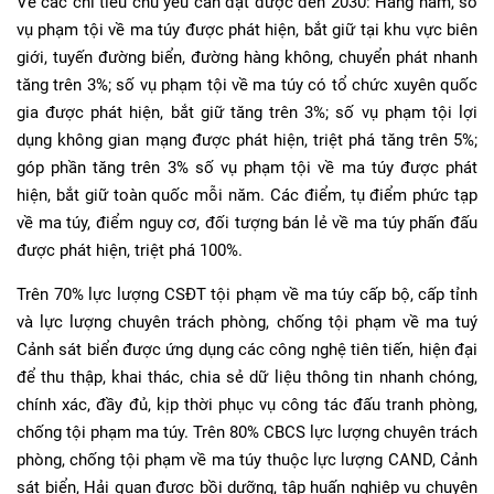
Về các chỉ tiêu chủ yếu cần đạt được đến 2030: Hằng năm, số
vụ phạm tội về ma túy được phát hiện, bắt giữ tại khu vực biên
giới, tuyến đường biển, đường hàng không, chuyển phát nhanh
tăng trên 3%; số vụ phạm tội về ma túy có tổ chức xuyên quốc
gia được phát hiện, bắt giữ tăng trên 3%; số vụ phạm tội lợi
dụng không gian mạng được phát hiện, triệt phá tăng trên 5%;
góp phần tăng trên 3% số vụ phạm tội về ma túy được phát
hiện, bắt giữ toàn quốc mỗi năm. Các điểm, tụ điểm phức tạp
về ma túy, điểm nguy cơ, đối tượng bán lẻ về ma túy phấn đấu
được phát hiện, triệt phá 100%.
Trên 70% lực lượng CSĐT tội phạm về ma túy cấp bộ, cấp tỉnh
và lực lượng chuyên trách phòng, chống tội phạm về ma tuý
Cảnh sát biển được ứng dụng các công nghệ tiên tiến, hiện đại
để thu thập, khai thác, chia sẻ dữ liệu thông tin nhanh chóng,
chính xác, đầy đủ, kịp thời phục vụ công tác đấu tranh phòng,
chống tội phạm ma túy. Trên 80% CBCS lực lượng chuyên trách
phòng, chống tội phạm về ma túy thuộc lực lượng CAND, Cảnh
sát biển, Hải quan được bồi dưỡng, tập huấn nghiệp vụ chuyên