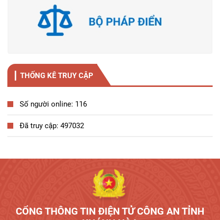
THỐNG KÊ TRUY CẬP
Số người online: 116
Đã truy cập: 497032
Tương tác công dân
CỔNG THÔNG TIN ĐIỆN TỬ CÔNG AN TỈNH