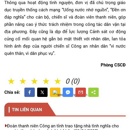
Thông qua hoạt động tình nguyện, đơn vị đã chú trọng giáo
dục truyền thống cách mạng “Uống nước nhớ nguồn”, “Đền ơn
đáp nghĩa” cho cán bộ, chiến sĩ và đoàn viên thanh niên, góp
phần nâng cao ý thức trách nhiệm trong công tác dân vận tại
địa phương. Đây cũng là dịp để lực lượng Cảnh sát cơ động
củng cố mối quan hệ gắn bó mật thiết với nhân dân, lan tỏa
hình ảnh đẹp của người chiến sĩ Công an nhân dân “vì nước
quên thân, vì dân phục vụ”.
Phòng CSCĐ
1 Sao
2 Sao
3 Sao
4 Sao
5 Sao
0 (0)
Chia sẻ:
TIN LIÊN QUAN
Đoàn thanh niên Công an tỉnh trao tặng nhà tình nghĩa cho