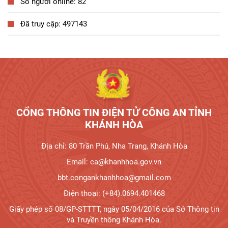
Số người online: 82
Đã truy cập: 497143
Tương tác công dân
CỔNG THÔNG TIN ĐIỆN TỬ CÔNG AN TỈNH
KHÁNH HÒA
Địa chỉ: 80 Trần Phú, Nha Trang, Khánh Hòa
Email: ca@khanhhoa.gov.vn
bbt.congankhanhhoa@gmail.com
Điện thoại: (+84).0694.401468
Giấy phép số 08/GP-STTTT, ngày 05/04/2016 của Sở Thông tin
và Truyền thông Khánh Hòa.