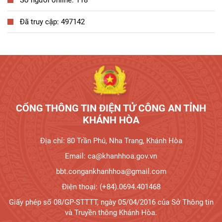
Số người online: 118
Đã truy cập: 497142
Tương tác công dân
CỔNG THÔNG TIN ĐIỆN TỬ CÔNG AN TỈNH
KHÁNH HÒA
Địa chỉ: 80 Trần Phú, Nha Trang, Khánh Hòa
Email: ca@khanhhoa.gov.vn
bbt.congankhanhhoa@gmail.com
Điện thoại: (+84).0694.401468
Giấy phép số 08/GP-STTTT, ngày 05/04/2016 của Sở Thông tin
và Truyền thông Khánh Hòa.