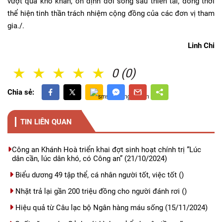
vượt qua khó khăn, ổn định đời sống sau thiên tai, đồng thời
thể hiện tinh thần trách nhiệm cộng đồng của các đơn vị tham
gia./.
Linh Chi
1 Sao
2 Sao
3 Sao
4 Sao
5 Sao
0 (0)
Chia sẻ:
TIN LIÊN QUAN
Công an Khánh Hoà triển khai đợt sinh hoạt chính trị “Lúc
dân cần, lúc dân khó, có Công an”
(21/10/2024)
Biểu dương 49 tập thể, cá nhân người tốt, việc tốt
()
Nhặt trả lại gần 200 triệu đồng cho người đánh rơi
()
Hiệu quả từ Câu lạc bộ Ngân hàng máu sống
(15/11/2024)