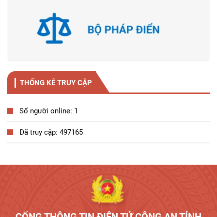
THỐNG KÊ TRUY CẬP
Số người online: 1
Đã truy cập: 497165
Tương tác công dân
CỔNG THÔNG TIN ĐIỆN TỬ CÔNG AN TỈNH