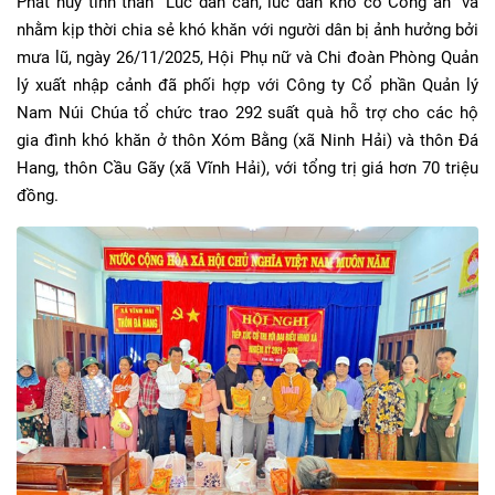
Phát huy tinh thần “Lúc dân cần, lúc dân khó có Công an” và
nhằm kịp thời chia sẻ khó khăn với người dân bị ảnh hưởng bởi
mưa lũ, ngày 26/11/2025, Hội Phụ nữ và Chi đoàn Phòng Quản
lý xuất nhập cảnh đã phối hợp với Công ty Cổ phần Quản lý
Nam Núi Chúa tổ chức trao 292 suất quà hỗ trợ cho các hộ
gia đình khó khăn ở thôn Xóm Bằng (xã Ninh Hải) và thôn Đá
Hang, thôn Cầu Gãy (xã Vĩnh Hải), với tổng trị giá hơn 70 triệu
đồng.