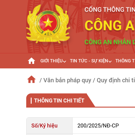
GIỚI THIỆU
TIN TỨC - SỰ KIỆN
THÔNG T
/ Văn bản pháp quy
/ Quy định chi 
THÔNG TIN CHI TIẾT
Số/Ký hiệu
200/2025/NÐ-CP