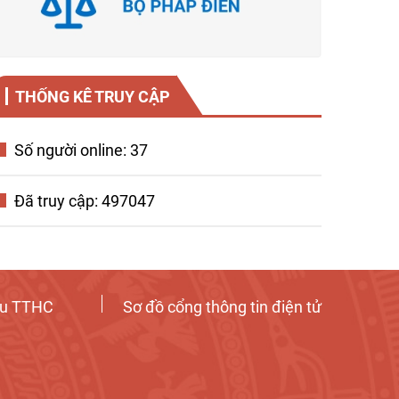
THỐNG KÊ TRUY CẬP
Số người online: 37
Đã truy cập: 497047
ứu TTHC
Sơ đồ cổng thông tin điện tử
Tương tác công dân