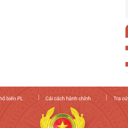
hổ biến PL
Cải cách hành chính
Tra c