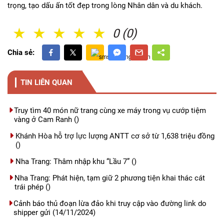
trọng, tạo dấu ấn tốt đẹp trong lòng Nhân dân và du khách.
1 Sao
2 Sao
3 Sao
4 Sao
5 Sao
0 (0)
Chia sẻ:
TIN LIÊN QUAN
Truy tìm 40 món nữ trang cùng xe máy trong vụ cướp tiệm
vàng ở Cam Ranh
()
Khánh Hòa hỗ trợ lực lượng ANTT cơ sở từ 1,638 triệu đồng
()
Nha Trang: Thâm nhập khu “Lầu 7”
()
Nha Trang: Phát hiện, tạm giữ 2 phương tiện khai thác cát
trái phép
()
Cảnh báo thủ đoạn lừa đảo khi truy cập vào đường link do
shipper gửi
(14/11/2024)