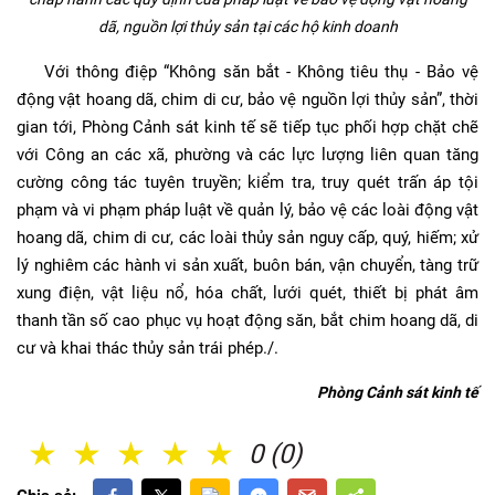
dã, nguồn lợi thủy sản tại các hộ kinh doanh
Với thông điệp “Không săn bắt - Không tiêu thụ - Bảo vệ
động vật hoang dã, chim di cư, bảo vệ nguồn lợi thủy sản”, thời
gian tới, Phòng Cảnh sát kinh tế sẽ tiếp tục phối hợp chặt chẽ
với Công an các xã, phường và các lực lượng liên quan tăng
cường công tác tuyên truyền; kiểm tra, truy quét trấn áp tội
phạm và vi phạm pháp luật về quản lý, bảo vệ các loài động vật
hoang dã, chim di cư, các loài thủy sản nguy cấp, quý, hiếm; xử
lý nghiêm các hành vi sản xuất, buôn bán, vận chuyển, tàng trữ
xung điện, vật liệu nổ, hóa chất, lưới quét, thiết bị phát âm
thanh tần số cao phục vụ hoạt động săn, bắt chim hoang dã, di
cư và khai thác thủy sản trái phép./.
Phòng Cảnh sát kinh tế
1 Sao
2 Sao
3 Sao
4 Sao
5 Sao
0 (0)