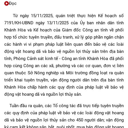
Đọc
Từ ngày 15/11/2025, quán triệt thực hiện Kế hoạch số
7191/KH-UBND ngày 13/11/2025 của Ủy ban nhân dân tỉnh
Khánh Hòa và Kế hoạch của Giám đốc Công an tỉnh về phối
hợp tổ chức tuyên truyền, đấu tranh, xử lý góp phần ngăn chặn
các hành vi vi phạm pháp luật liên quan đến bảo vệ các loài
động vật hoang dã và bảo vệ nguồn lợi thủy sản trên địa bàn
tỉnh, Phòng Cảnh sát kinh tế - Công an tỉnh Khánh Hòa đã phối
hợp cùng Công an các xã, phường và các cơ quan, đơn vị liên
quan thuộc Sở Nông nghiệp và Môi trường đồng loạt ra quân
triển khai tuyên truyền, vận động người dân trên địa bàn tỉnh
Khánh Hòa chấp hành các quy định của pháp luật về bảo vệ
động vật hoang dã và nguồn lợi thủy sản.
Tuần đầu ra quân, các Tổ công tác đã trực tiếp tuyên truyền
các quy định của pháp luật về bảo vệ các loài động vật hoang
dã và bảo vệ nguồn lợi thủy sản cho 450 người dân; vận động
ký cam kết không săn, bắt, nuôi nhốt, mua bán động vật hoang