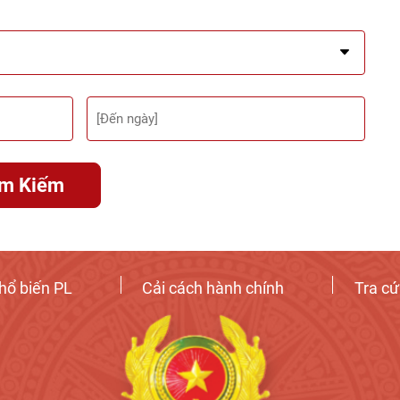
ìm Kiếm
hổ biến PL
Cải cách hành chính
Tra c