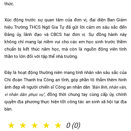
thức.
Xúc động trước sự quan tâm của đơn vị, đại diện Ban Giám
hiệu Trường THCS Ngô Gia Tự đã gửi lời cảm ơn sâu sắc đến
Đảng ủy, lãnh đạo và CBCS hai đơn vị. Sự đồng hành này
không chỉ mang lại niềm vui cho các em học sinh trước thềm
chuẩn bị kết thúc năm học, mà còn là nguồn động viên tinh
thần to lớn đối với tập thể nhà trường.
Đây là hoạt động thường niên mang tính nhân văn sâu sắc của
Chi đoàn Thanh tra Công an tỉnh, góp phần tô thắm thêm hình
ảnh đẹp về người chiến sĩ Công an nhân dân
"Bản lĩnh, nhân văn,
, đồng thời chung tay cùng cấp ủy, chính
vì nhân dân phục vụ"
quyền địa phương thực hiện tốt công tác an sinh xã hội tại địa
bàn.
1 Sao
2 Sao
3 Sao
4 Sao
5 Sao
0 (0)