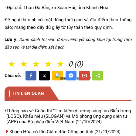
- Địa chỉ: Thôn Đá Bắn, xã Xuân Hải, tỉnh Khánh Hòa.
Đề nghị thí sinh có mặt đúng thời gian và địa điểm theo thông
báo; mang theo đầy đủ giấy tờ tùy thân theo quy định.
Lưu ý:
Danh sách thí sinh được niêm yết công khai tại trung tâm
đào tạo và tại địa điểm sát hạch.
1 Sao
2 Sao
3 Sao
4 Sao
5 Sao
0 (0)
Chia sẻ:
TIN LIÊN QUAN
Thông báo về Cuộc thi “Tìm kiếm ý tưởng sáng tạo Biểu trưng
(LOGO), Khẩu hiệu (SLOGAN) và Mô phỏng ứng dụng điện tử
(APP) của Bộ pháp điển Việt Nam
(21/10/2024)
Khánh Hòa có tân Giám đốc Công an tỉnh
(21/11/2024)