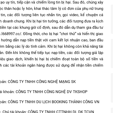
o uy tín, tiếp cận và chiếm lòng tin bị hại. Sau đó, chúng xây
ộc thân hoặc ly hôn, khai thác tâm lý cô đơn của phụ nữ trung
in, các đối tượng liên tục nhắn tin, gọi video, kể chuyện cá
h doanh chung. Khi bị hại tin tưởng, các đối tượng đưa ra kịch
tiền tại các khung giờ cố định, sau đó dẫn dụ tham gia đầu tư
l668997.cc/. Đồng thời, cho bị hại “chơi thử” và hiển thị giao
ợc hướng dẫn nạp tiền thật với cam kết lợi nhuận cao, ban đầu
hêm bằng các lý do tình cảm. Khi bị hại không còn khả năng tài
n. Đến khi không thể tiếp tục nạp tiền, các đối tượng giả lập
liệu giao dịch, khiến bị hại bị chiếm đoạt toàn bộ số tiền và
ịnh các tài khoản ngân hàng được sử dụng để nhận tiền chiếm
ài khoản: CÔNG TY TNHH CÔNG NGHỆ MẠNG SK
hủ tài khoản: CÔNG TY TNHH CÔNG NGHỆ DV TKSHOP
tài khoản: CÔNG TY TNHH DU LỊCH BOOKING THÀNH CÔNG VN
ank, Chủ tài khoản: CÔNG TY TNHH CTTNHH DL DK TCVN