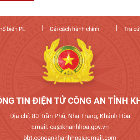
hổ biến PL
Cải cách hành chính
Tra c
NG TIN ĐIỆN TỬ CÔNG AN TỈNH 
Địa chỉ: 80 Trần Phú, Nha Trang, Khánh Hòa
Email: ca@khanhhoa.gov.vn
bbt.congankhanhhoa@gmail.com