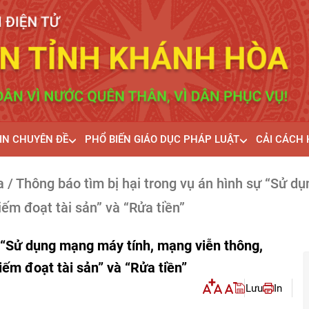
IN CHUYÊN ĐỀ
PHỔ BIẾN GIÁO DỤC PHÁP LUẬT
CẢI CÁCH
a
/ Thông báo tìm bị hại trong vụ án hình sự “Sử d
iếm đoạt tài sản” và “Rửa tiền”
ự “Sử dụng mạng máy tính, mạng viễn thông,
iếm đoạt tài sản” và “Rửa tiền”
Lưu
In