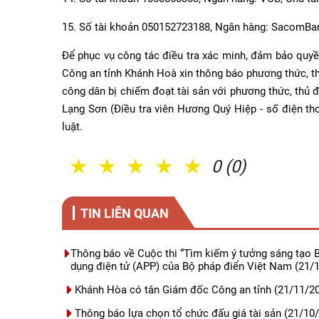
15. Số tài khoản 050152723188, Ngân hàng: SacomBa
Để phục vụ công tác điều tra xác minh, đảm bảo quyền
Công an tỉnh Khánh Hoà xin thông báo phương thức, t
công dân bị chiếm đoạt tài sản với phương thức, thủ đ
Lạng Sơn (Điều tra viên Hương Quý Hiệp - số điện th
luật.
1 Sao
2 Sao
3 Sao
4 Sao
5 Sao
0 (0)
TIN LIÊN QUAN
Thông báo về Cuộc thi “Tìm kiếm ý tưởng sáng tạo 
dụng điện tử (APP) của Bộ pháp điển Việt Nam
(21/1
Khánh Hòa có tân Giám đốc Công an tỉnh
(21/11/2
Thông báo lựa chọn tổ chức đấu giá tài sản
(21/10/