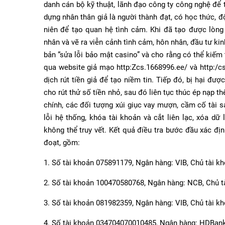
danh cán bộ kỹ thuật, lãnh đạo công ty công nghệ để tạ
dựng nhân thân giả là người thành đạt, có học thức, đ
niên để tạo quan hệ tình cảm. Khi đã tạo được lòng t
nhân và vẽ ra viễn cảnh tình cảm, hôn nhân, đầu tư kin
bản “sửa lỗi bảo mật casino” và cho rằng có thể kiếm 
qua website giả mạo http:Zcs.1668996.ee/ và http:/cs.
dịch rút tiền giả để tạo niềm tin. Tiếp đó, bị hại đư
cho rút thử số tiền nhỏ, sau đó liên tục thúc ép nạp t
chính, các đối tượng xúi giục vay mượn, cầm cố tài sả
lỗi hệ thống, khóa tài khoản và cắt liên lạc, xóa dữ 
không thể truy vết. Kết quả điều tra bước đầu xác đ
đoạt, gồm:
1. Số tài khoản 075891179, Ngân hàng: VIB, Chủ t
2. Số tài khoản 100470580768, Ngân hàng: NCB, C
3. Số tài khoản 081982359, Ngân hàng: VIB, Chủ 
4. Số tài khoản 034704070010485, Ngân hàng: HDB