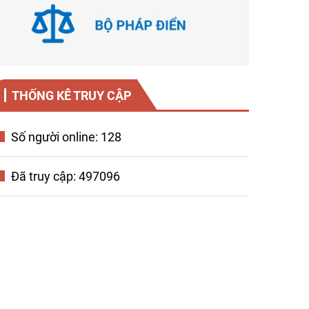
THỐNG KÊ TRUY CẬP
Số người online: 128
Đã truy cập: 497096