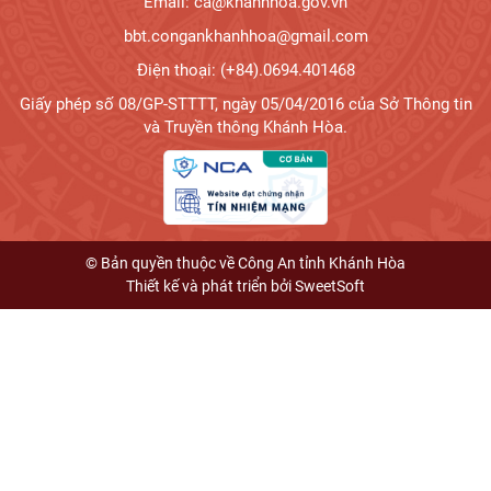
Email: ca@khanhhoa.gov.vn
bbt.congankhanhhoa@gmail.com
Điện thoại: (+84).0694.401468
Giấy phép số 08/GP-STTTT, ngày 05/04/2016 của Sở Thông tin
và Truyền thông Khánh Hòa.
© Bản quyền thuộc về Công An tỉnh Khánh Hòa
Thiết kế và phát triển bởi
SweetSoft