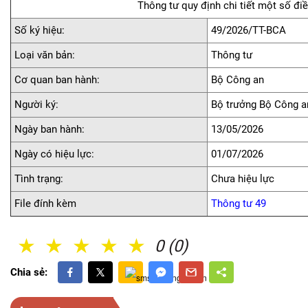
Thông tư quy định chi tiết một số đi
Số ký hiệu:
49/2026/TT-BCA
Loại văn bản:
Thông tư
Cơ quan ban hành:
Bộ Công an
Người ký:
Bộ trưởng Bộ Công 
Ngày ban hành:
13/05/2026
Ngày có hiệu lực:
01/07/2026
Tình trạng:
Chưa hiệu lực
File đính kèm
Thông tư 49
1 Sao
2 Sao
3 Sao
4 Sao
5 Sao
0 (0)
Chia sẻ: