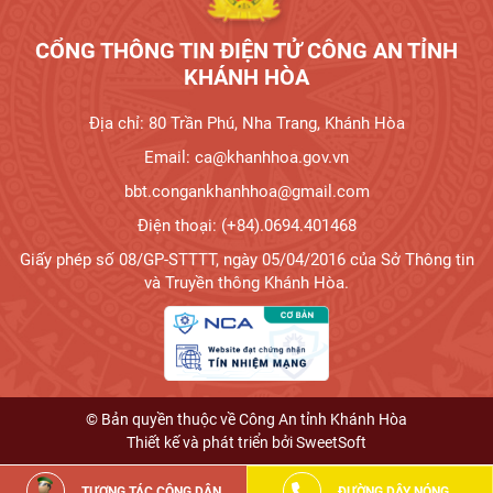
CỔNG THÔNG TIN ĐIỆN TỬ CÔNG AN TỈNH
KHÁNH HÒA
Địa chỉ: 80 Trần Phú, Nha Trang, Khánh Hòa
Email: ca@khanhhoa.gov.vn
bbt.congankhanhhoa@gmail.com
Điện thoại: (+84).0694.401468
Giấy phép số 08/GP-STTTT, ngày 05/04/2016 của Sở Thông tin
và Truyền thông Khánh Hòa.
© Bản quyền thuộc về Công An tỉnh Khánh Hòa
Thiết kế và phát triển bởi
SweetSoft
TƯƠNG TÁC CÔNG DÂN
ĐƯỜNG DÂY NÓNG