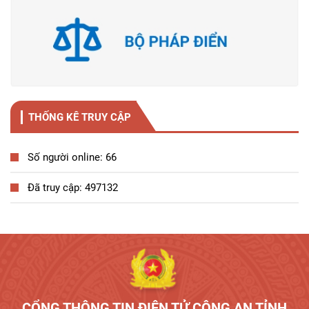
THỐNG KÊ TRUY CẬP
Số người online: 66
Đã truy cập: 497132
Tương tác công dân
CỔNG THÔNG TIN ĐIỆN TỬ CÔNG AN TỈNH