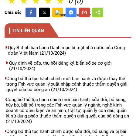
1 Sao
2 Sao
3 Sao
4 Sao
5 Sao
0 (0)
Chia sẻ:
TIN LIÊN QUAN
Quyết định ban hành Danh mục bí mật nhà nước của Công
đoàn Việt Nam
(21/10/2024)
Quy định về cấp, thu hồi đăng ký, biển số xe cơ giới
(21/10/2024)
Công bố thủ tục hành chính mới ban hành và được thay thế
trong lĩnh vực quản lý xuất nhập cảnh thuộc thẩm quyền giải
quyết của bộ công an
(21/10/2024)
Công bố thủ tục hành chính mới ban hành, sửa đổi, bổ sung,
hủy bỏ, bãi bỏ trong các lĩnh vực quản lý ngành, nghề kinh
doanh có điều kiện về an ninh, trật tự; quản lý con dấu; quản
lý, sử dụng pháo thuộc thẩm quyền giải quyết của bộ công an
(21/10/2024)
Công bố thủ tục hành chính được sửa đổi, bổ sung và bị bãi