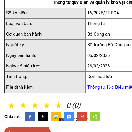
Thông tư quy định về quản lý kho vật ch
Số ký hiệu:
16/2026/TT-BCA
Loại văn bản:
Thông tư
Cơ quan ban hành:
Bộ Cô
Người ký:
Bộ trưởng Bộ Công an
Ngày ban hành:
06/02/2026
Ngày có hiệu lực:
26/03/2026
Tình trạng:
Còn hiệu lực
File đính kèm
Thông tư 16
;
Biểu mẫ
1 Sao
2 Sao
3 Sao
4 Sao
5 Sao
0 (0)
Chia sẻ: