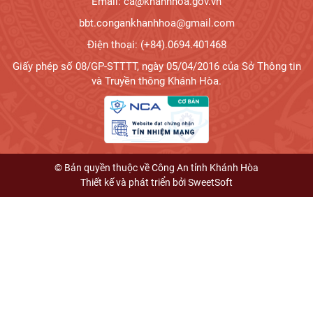
Email: ca@khanhhoa.gov.vn
bbt.congankhanhhoa@gmail.com
Điện thoại: (+84).0694.401468
Giấy phép số 08/GP-STTTT, ngày 05/04/2016 của Sở Thông tin
và Truyền thông Khánh Hòa.
© Bản quyền thuộc về Công An tỉnh Khánh Hòa
Thiết kế và phát triển bởi
SweetSoft