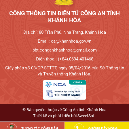
CỔNG THÔNG TIN ĐIỆN TỬ CÔNG AN TỈNH
KHÁNH HÒA
Địa chỉ: 80 Trần Phú, Nha Trang, Khánh Hòa
Email: ca@khanhhoa.gov.vn
bbt.congankhanhhoa@gmail.com
Điện thoại: (+84).0694.401468
Giấy phép số 08/GP-STTTT, ngày 05/04/2016 của Sở Thông tin
và Truyền thông Khánh Hòa.
© Bản quyền thuộc về Công An tỉnh Khánh Hòa
Thiết kế và phát triển bởi
SweetSoft
TƯƠNG TÁC CÔNG DÂN
ĐƯỜNG DÂY NÓNG