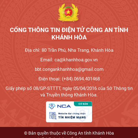
CỔNG THÔNG TIN ĐIỆN TỬ CÔNG AN TỈNH
KHÁNH HÒA
Địa chỉ: 80 Trần Phú, Nha Trang, Khánh Hòa
Email: ca@khanhhoa.gov.vn
bbt.congankhanhhoa@gmail.com
Điện thoại: (+84).0694.401468
Giấy phép số 08/GP-STTTT, ngày 05/04/2016 của Sở Thông tin
và Truyền thông Khánh Hòa.
© Bản quyền thuộc về Công An tỉnh Khánh Hòa