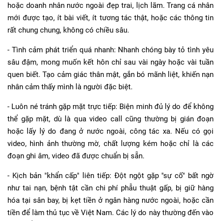
hoặc doanh nhân nước ngoài đẹp trai, lịch lãm. Trang cá nhân
mới được tạo, ít bài viết, ít tương tác thật, hoặc các thông tin
rất chung chung, không có chiều sâu.
- Tình cảm phát triển quá nhanh: Nhanh chóng bày tỏ tình yêu
sâu đậm, mong muốn kết hôn chỉ sau vài ngày hoặc vài tuần
quen biết. Tạo cảm giác thân mật, gắn bó mãnh liệt, khiến nạn
nhân cảm thấy mình là người đặc biệt.
- Luôn né tránh gặp mặt trực tiếp: Biện minh đủ lý do để không
thể gặp mặt, dù là qua video call cũng thường bị gián đoạn
hoặc lấy lý do đang ở nước ngoài, công tác xa. Nếu có gọi
video, hình ảnh thường mờ, chất lượng kém hoặc chỉ là các
đoạn ghi âm, video đã được chuẩn bị sẵn.
- Kịch bản "khẩn cấp" liên tiếp: Đột ngột gặp "sự cố" bất ngờ
như tai nạn, bệnh tật cần chi phí phẫu thuật gấp, bị giữ hàng
hóa tại sân bay, bị kẹt tiền ở ngân hàng nước ngoài, hoặc cần
tiền để làm thủ tục về Việt Nam. Các lý do này thường đến vào