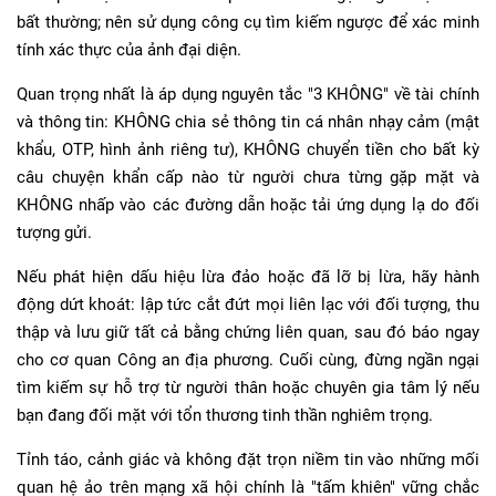
bất thường; nên sử dụng công cụ tìm kiếm ngược để xác minh
tính xác thực của ảnh đại diện.
Quan trọng nhất là áp dụng nguyên tắc "3 KHÔNG" về tài chính
và thông tin: KHÔNG chia sẻ thông tin cá nhân nhạy cảm (mật
khẩu, OTP, hình ảnh riêng tư), KHÔNG chuyển tiền cho bất kỳ
câu chuyện khẩn cấp nào từ người chưa từng gặp mặt và
KHÔNG nhấp vào các đường dẫn hoặc tải ứng dụng lạ do đối
tượng gửi.
Nếu phát hiện dấu hiệu lừa đảo hoặc đã lỡ bị lừa, hãy hành
động dứt khoát: lập tức cắt đứt mọi liên lạc với đối tượng, thu
thập và lưu giữ tất cả bằng chứng liên quan, sau đó báo ngay
cho cơ quan Công an địa phương. Cuối cùng, đừng ngần ngại
tìm kiếm sự hỗ trợ từ người thân hoặc chuyên gia tâm lý nếu
bạn đang đối mặt với tổn thương tinh thần nghiêm trọng.
Tỉnh táo, cảnh giác và không đặt trọn niềm tin vào những mối
quan hệ ảo trên mạng xã hội chính là "tấm khiên" vững chắc