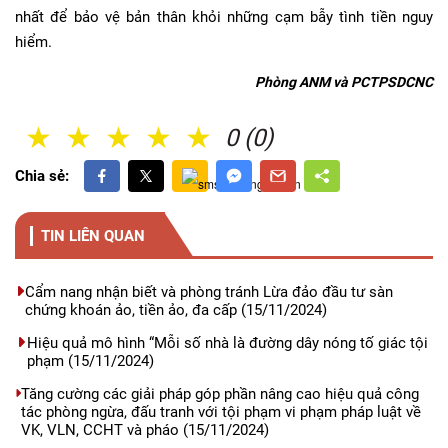
nhất để bảo vệ bản thân khỏi những cạm bẫy tình tiền nguy
hiểm.
Phòng ANM và PCTPSDCNC
1 Sao
2 Sao
3 Sao
4 Sao
5 Sao
0 (0)
Chia sẻ:
TIN LIÊN QUAN
Cẩm nang nhận biết và phòng tránh Lừa đảo đầu tư sàn
chứng khoán ảo, tiền ảo, đa cấp
(15/11/2024)
Hiệu quả mô hình “Mỗi số nhà là đường dây nóng tố giác tội
phạm
(15/11/2024)
Tăng cường các giải pháp góp phần nâng cao hiệu quả công
tác phòng ngừa, đấu tranh với tội phạm vi phạm pháp luật về
VK, VLN, CCHT và pháo
(15/11/2024)