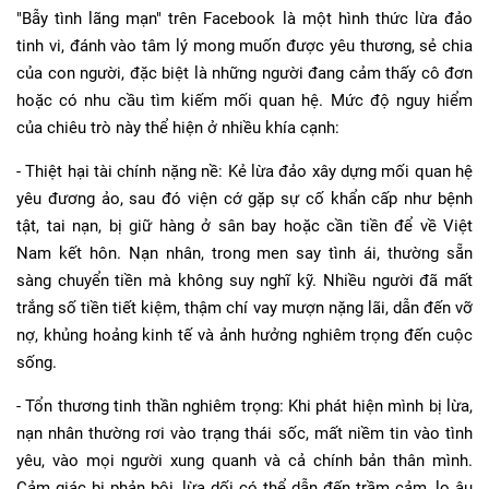
"Bẫy tình lãng mạn" trên Facebook là một hình thức lừa đảo
tinh vi, đánh vào tâm lý mong muốn được yêu thương, sẻ chia
của con người, đặc biệt là những người đang cảm thấy cô đơn
hoặc có nhu cầu tìm kiếm mối quan hệ. Mức độ nguy hiểm
của chiêu trò này thể hiện ở nhiều khía cạnh:
- Thiệt hại tài chính nặng nề: Kẻ lừa đảo xây dựng mối quan hệ
yêu đương ảo, sau đó viện cớ gặp sự cố khẩn cấp như bệnh
tật, tai nạn, bị giữ hàng ở sân bay hoặc cần tiền để về Việt
Nam kết hôn. Nạn nhân, trong men say tình ái, thường sẵn
sàng chuyển tiền mà không suy nghĩ kỹ. Nhiều người đã mất
trắng số tiền tiết kiệm, thậm chí vay mượn nặng lãi, dẫn đến vỡ
nợ, khủng hoảng kinh tế và ảnh hưởng nghiêm trọng đến cuộc
sống.
- Tổn thương tinh thần nghiêm trọng: Khi phát hiện mình bị lừa,
nạn nhân thường rơi vào trạng thái sốc, mất niềm tin vào tình
yêu, vào mọi người xung quanh và cả chính bản thân mình.
Cảm giác bị phản bội, lừa dối có thể dẫn đến trầm cảm, lo âu