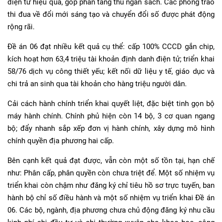
điện tử hiệu quả, góp phần tăng thu ngân sách. Các phong trào
thi đua về đổi mới sáng tạo và chuyển đổi số được phát động
rộng rãi.
Đề án 06 đạt nhiều kết quả cụ thể: cấp 100% CCCD gắn chip,
kích hoạt hơn 63,4 triệu tài khoản định danh điện tử; triển khai
58/76 dịch vụ công thiết yếu; kết nối dữ liệu y tế, giáo dục và
chi trả an sinh qua tài khoản cho hàng triệu người dân.
Cải cách hành chính triển khai quyết liệt, đặc biệt tinh gọn bộ
máy hành chính. Chính phủ hiện còn 14 bộ, 3 cơ quan ngang
bộ; đẩy nhanh sắp xếp đơn vị hành chính, xây dựng mô hình
chính quyền địa phương hai cấp.
Bên cạnh kết quả đạt được, vẫn còn một số tồn tại, hạn chế
như: Phân cấp, phân quyền còn chưa triệt để. Một số nhiệm vụ
triển khai còn chậm như đăng ký chỉ tiêu hồ sơ trực tuyến, ban
hành bộ chỉ số điều hành và một số nhiệm vụ triển khai Đề án
06. Các bộ, ngành, địa phương chưa chủ động đăng ký nhu cầu