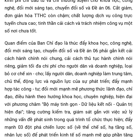
kinh phí chi đầu tư và chi thường xuyên cho khoa học, công
nghệ, đổi mới sáng tạo, chuyển đổi số và Đề án 06. Cắt giảm,
đơn giản hóa TTHC còn chậm; chất lượng dịch vụ công trực
tuyến chưa cao; tinh thần cải cách và trách nhiệm công vụ một
số nơi chưa tốt.
Quan điểm của Ban Chỉ đạo là thúc đẩy khoa học, công nghệ,
đổi mới sáng tạo, chuyển đổi số và Đề án 06 phải gắn kết cải
cách hành chính nói chung, cải cách thủ tục hành chính nói
riêng, giảm tối đa chi phí cho người dân và doanh nghiệp, loại
bỏ cơ chế xin - cho; lấy người dân, doanh nghiệp làm trung tâm,
chủ thể, động lực và nguồn lực của sự phát triển; đẩy mạnh
hợp tác công - tư; đổi mới mạnh mẽ phương thức lãnh đạo, chỉ
đạo, điều hành theo hướng khoa học, chuyên nghiệp, hiện đại
với phương châm "Bộ máy tinh gọn - Dữ liệu kết nối - Quản trị
hiện đại"; tăng cường kiểm tra, giám sát gắn với việc xử lý
những vấn đề phát sinh trong quá trình tổ chức thực hiện; đẩy
mạnh 03 đột phá chiến lược số (về thể chế số, hạ tầng số,
nhân lực số) để phát triển kinh tế số mạnh mẽ góp phần tăng