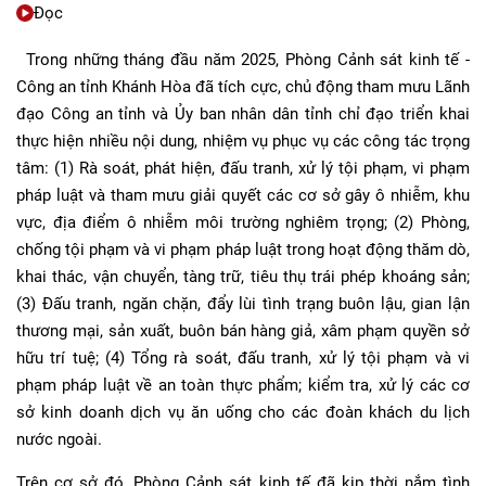
Đọc
Trong những tháng đầu năm 2025, Phòng Cảnh sát kinh tế -
Công an tỉnh Khánh Hòa đã tích cực, chủ động tham mưu Lãnh
đạo Công an tỉnh và Ủy ban nhân dân tỉnh chỉ đạo triển khai
thực hiện nhiều nội dung, nhiệm vụ phục vụ các công tác trọng
tâm: (1) Rà soát, phát hiện, đấu tranh, xử lý tội phạm, vi phạm
pháp luật và tham mưu giải quyết các cơ sở gây ô nhiễm, khu
vực, địa điểm ô nhiễm môi trường nghiêm trọng; (2) Phòng,
chống tội phạm và vi phạm pháp luật trong hoạt động thăm dò,
khai thác, vận chuyển, tàng trữ, tiêu thụ trái phép khoáng sản;
(3) Đấu tranh, ngăn chặn, đẩy lùi tình trạng buôn lậu, gian lận
thương mại, sản xuất, buôn bán hàng giả, xâm phạm quyền sở
hữu trí tuệ; (4) Tổng rà soát, đấu tranh, xử lý tội phạm và vi
phạm pháp luật về an toàn thực phẩm; kiểm tra, xử lý các cơ
sở kinh doanh dịch vụ ăn uống cho các đoàn khách du lịch
nước ngoài.
Trên cơ sở đó, Phòng Cảnh sát kinh tế đã kịp thời nắm tình