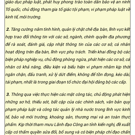
giáo dục pháp luật, phát huy phong trào toàn dân bảo vệ an ninh
Tổ quốc, chủ động tham gia tố giác tội phạm, vi phạm pháp luật về
kinh tế, môi trường.
2.
Tăng cường nắm tình hình, quản lý chặt chẽ địa bàn, lĩnh vực kết
hợp trao đổi thông tin với các sở, ngành, chính quyền địa phương
để rà soát, đánh giá, cập nhật thông tin của các cơ sở, cá nhân
hoạt động trên địa bàn, lĩnh vực phụ trách. Triển khai đồng bộ các
biện pháp nghiệp vụ, chủ động phòng ngừa, phát hiện các cơ sở, cá
nhân có khả năng, điều kiện và biểu hiện vi phạm nhằm kịp thời
ngăn chặn, đấu tranh, xử lý dứt điểm, không để tồn đọng, kéo dài,
tái phạm, nhất là trong giai đoạn tổ chức đại hội đảng bộ các cấp.
3.
Thông qua việc thực hiện các mặt công tác, chủ động phát hiện
những sơ hở, thiếu sót, bất cập của các chính sách, văn bản quy
phạm pháp luật và công tác quản lý nhà nước trong lĩnh vực kinh
tế, bảo vệ môi trường, khoáng sản, thương mại và an toàn thực
phẩm. Kịp thời tham mưu Lãnh đạo Công an tỉnh kiến nghị, đề xuất
cấp có thẩm quyền sửa đổi, bổ sung và có biện pháp chỉ đạo chấn