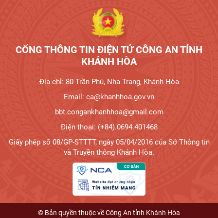
CỔNG THÔNG TIN ĐIỆN TỬ CÔNG AN TỈNH
KHÁNH HÒA
Địa chỉ: 80 Trần Phú, Nha Trang, Khánh Hòa
Email: ca@khanhhoa.gov.vn
bbt.congankhanhhoa@gmail.com
Điện thoại: (+84).0694.401468
Giấy phép số 08/GP-STTTT, ngày 05/04/2016 của Sở Thông tin
và Truyền thông Khánh Hòa.
© Bản quyền thuộc về Công An tỉnh Khánh Hòa