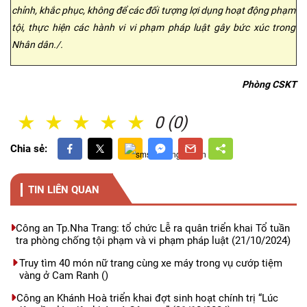
chỉnh, khắc phục, không để các đối tượng lợi dụng hoạt động phạm
tội, thực hiện các hành vi vi phạm pháp luật gây bức xúc trong
Nhân dân./.
Phòng CSKT
1 Sao
2 Sao
3 Sao
4 Sao
5 Sao
0 (0)
Chia sẻ:
TIN LIÊN QUAN
Công an Tp.Nha Trang: tổ chức Lễ ra quân triển khai Tổ tuần
tra phòng chống tội phạm và vi phạm pháp luật
(21/10/2024)
Truy tìm 40 món nữ trang cùng xe máy trong vụ cướp tiệm
vàng ở Cam Ranh
()
Công an Khánh Hoà triển khai đợt sinh hoạt chính trị “Lúc