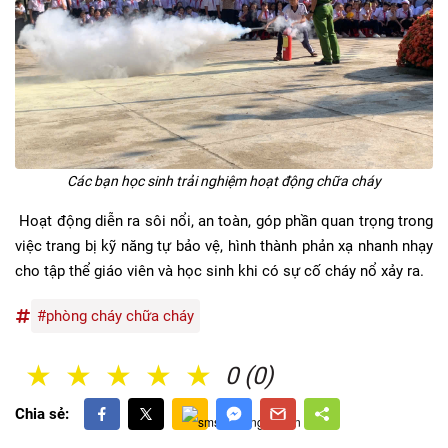
Các bạn học sinh trải nghiệm hoạt động chữa cháy
Hoạt động diễn ra sôi nổi, an toàn, góp phần quan trọng trong
việc trang bị kỹ năng tự bảo vệ, hình thành phản xạ nhanh nhạy
cho tập thể giáo viên và học sinh khi có sự cố cháy nổ xảy ra.
#phòng cháy chữa cháy
1 Sao
2 Sao
3 Sao
4 Sao
5 Sao
0 (0)
Chia sẻ: