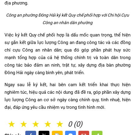
địa phương.
Công an phường Đông Hải ký kết Quy chế phối hợp với Chi hội Cựu
Công an nhân dân phường
Việc ký kết Quy chế phối hợp là dấu mốc quan trọng, thể hiện
sự gắn kết giữa lực lượng Công an đang công tác và các đồng
chí cựu Công an nhân dân; qua đó góp phần phát huy sức
mạnh tổng hợp của cả hệ thống chính trị và toàn dân trong
công tác bảo đảm an ninh, trật tự, xây dựng địa bàn phường
Đông Hải ngày càng bình yên, phát triển.
Ngay sau lễ ký kết, hai bên cam kết triển khai thực hiện
nghiêm túc, hiệu quả các nội dung đã đề ra, góp phần xây dựng
lực lượng Công an cơ sở ngày càng chính quy, tinh nhuệ, hiện
đại, đáp ứng yêu cầu nhiệm vụ trong tình hình mới.
1 Sao
2 Sao
3 Sao
4 Sao
5 Sao
0 (0)