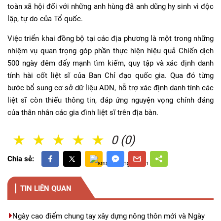
toàn xã hội đối với những anh hùng đã anh dũng hy sinh vì độc
lập, tự do của Tổ quốc.
Việc triển khai đồng bộ tại các địa phương là một trong những
nhiệm vụ quan trọng góp phần thực hiện hiệu quả Chiến dịch
500 ngày đêm đẩy mạnh tìm kiếm, quy tập và xác định danh
tính hài cốt liệt sĩ của Ban Chỉ đạo quốc gia. Qua đó từng
bước bổ sung cơ sở dữ liệu ADN, hỗ trợ xác định danh tính các
liệt sĩ còn thiếu thông tin, đáp ứng nguyện vọng chính đáng
của thân nhân các gia đình liệt sĩ trên địa bàn.
1 Sao
2 Sao
3 Sao
4 Sao
5 Sao
0 (0)
Chia sẻ:
TIN LIÊN QUAN
Ngày cao điểm chung tay xây dựng nông thôn mới và Ngày