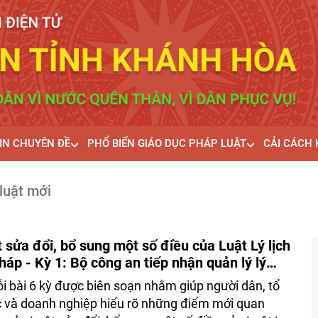
IN CHUYÊN ĐỀ
PHỔ BIẾN GIÁO DỤC PHÁP LUẬT
CẢI CÁCH
luật mới
 sửa đổi, bổ sung một số điều của Luật Lý lịch
háp - Kỳ 1: Bộ công an tiếp nhận quản lý lý
 tư pháp
i bài 6 kỳ được biên soạn nhằm giúp người dân, tổ
 và doanh nghiệp hiểu rõ những điểm mới quan