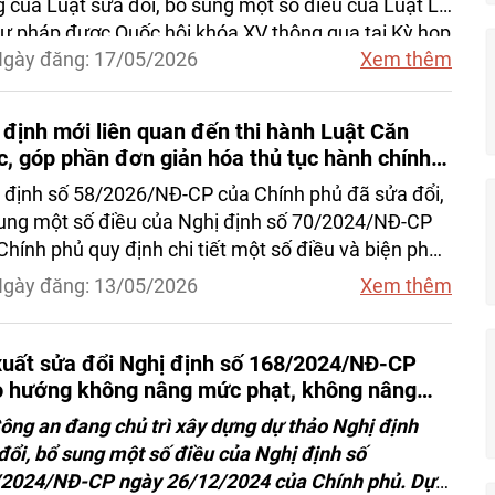
g của Luật sửa đổi, bổ sung một số điều của Luật Lý
 tư pháp được Quốc hội khóa XV thông qua tại Kỳ họp
gày đăng: 17/05/2026
Xem thêm
10, ngày 05 tháng 12 năm 2025, có hiệu lực thi hành
ừ ngày 01 tháng 7 năm 2026.
định mới liên quan đến thi hành Luật Căn
c, góp phần đơn giản hóa thủ tục hành chính
 người dân
 định số 58/2026/NĐ-CP của Chính phủ đã sửa đổi,
ung một số điều của Nghị định số 70/2024/NĐ-CP
Chính phủ quy định chi tiết một số điều và biện pháp
hành Luật Căn cước với nhiều điểm mới.
gày đăng: 13/05/2026
Xem thêm
xuất sửa đổi Nghị định số 168/2024/NĐ-CP
o hướng không nâng mức phạt, không nâng
trừ điểm giấy phép lái xe đối với các hành vi
ông an đang chủ trì xây dựng dự thảo Nghị định
phạm hiện hành
đổi, bổ sung một số điều của Nghị định số
2024/NĐ-CP ngày 26/12/2024 của Chính phủ. Dự