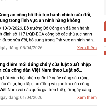
cập của Luât bảo vệ bí mật nhà nước năm 2018, ...
ông an công bố thủ tục hành chính sửa đổi,
bổ sung trong lĩnh vực an ninh hàng không
 10/3/2026, Bộ trưởng Bộ Công an đã ban hành
t định số 1171/QĐ-BCA công bố các thủ tục hành
h được sửa đổi, bổ sung trong lĩnh vực an ninh hàng
g thuộc thẩm quyền giải quyết của Bộ Công an.
gày đăng: 05/04/2026
Xem thêm
ng điểm mới đáng chú ý của luật xuất nhập
h của công dân Việt Nam theo Luật số
/2025/qh15
g bối cảnh hội nhập quốc tế ngày càng sâu rộng,
cầu đi lại, học tập, lao động và giao lưu của công
Việt Nam với các quốc gia trên thế giới ngày càng
.
gày đăng: 01/04/2026
Xem thêm