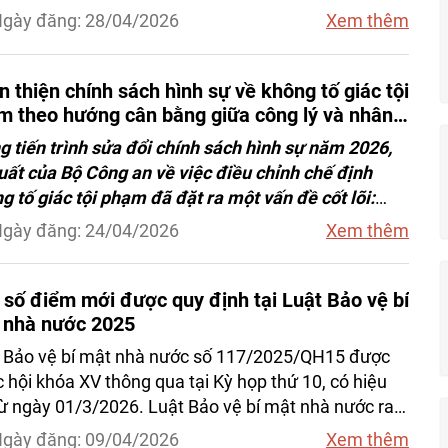
 Nghị định được xây dựng theo hướng không nâng
gày đăng: 28/04/2026
Xem thêm
phạt (Phạt tiền, tước quyền sử dụng giấy phép lái
..), không nâng mức trừ điểm giấy phép lái xe đối
các hành vi vi phạm hiện hành.
 thiện chính sách hình sự về không tố giác tội
m theo hướng cân bằng giữa công lý và nhân
g tiến trình sửa đổi chính sách hình sự năm 2026,
uất của Bộ Công an về việc điều chỉnh chế định
g tố giác tội phạm đã đặt ra một vấn đề cốt lõi:
 luật phải xử lý như thế nào đối với “sự im lặng” khi
gày đăng: 24/04/2026
Xem thêm
 tội phạm đang chuẩn bị hoặc đang diễn ra? Đồng
, đâu là ranh giới hợp lý giữa nghĩa vụ công dân với
lý gia đình?
 số điểm mới được quy định tại Luật Bảo vệ bí
 nhà nước 2025
 Bảo vệ bí mật nhà nước số 117/2025/QH15 được
 hội khóa XV thông qua tại Kỳ họp thứ 10, có hiệu
từ ngày 01/3/2026. Luật Bảo vệ bí mật nhà nước ra
có nhiều điểm mới, đã khắc phục những vướng mắc,
gày đăng: 09/04/2026
Xem thêm