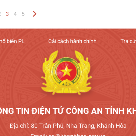
2
3
4
5
hổ biến PL
Cải cách hành chính
Tra c
NG TIN ĐIỆN TỬ CÔNG AN TỈNH 
Địa chỉ: 80 Trần Phú, Nha Trang, Khánh Hòa