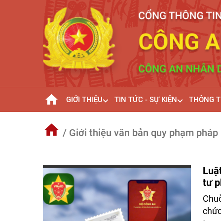
GIỚI THIỆU
TIN TỨC - SỰ KIỆN
THÔNG T
/ Giới thiệu văn bản quy phạm pháp 
Luật
tư p
lịch
Chuỗ
chức