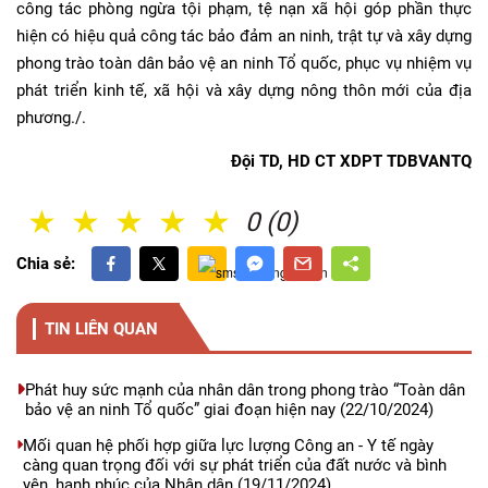
công tác phòng ngừa tội phạm, tệ nạn xã hội góp phần thực
hiện có hiệu quả công tác bảo đảm an ninh, trật tự và xây dựng
phong trào toàn dân bảo vệ an ninh Tổ quốc, phục vụ nhiệm vụ
phát triển kinh tế, xã hội và xây dựng nông thôn mới của địa
phương./.
Đội TD, HD CT XDPT TDBVANTQ
1 Sao
2 Sao
3 Sao
4 Sao
5 Sao
0 (0)
Chia sẻ:
TIN LIÊN QUAN
Phát huy sức mạnh của nhân dân trong phong trào “Toàn dân
bảo vệ an ninh Tổ quốc” giai đoạn hiện nay
(22/10/2024)
Mối quan hệ phối hợp giữa lực lượng Công an - Y tế ngày
càng quan trọng đối với sự phát triển của đất nước và bình
yên, hạnh phúc của Nhân dân
(19/11/2024)