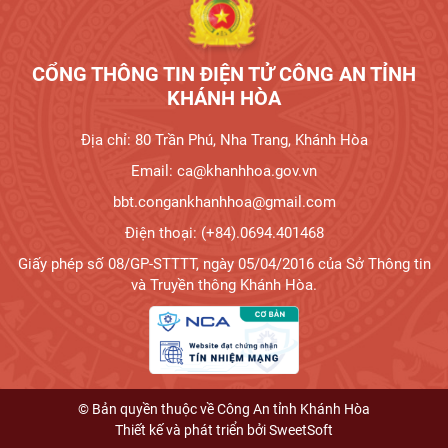
CỔNG THÔNG TIN ĐIỆN TỬ CÔNG AN TỈNH
KHÁNH HÒA
Địa chỉ: 80 Trần Phú, Nha Trang, Khánh Hòa
Email: ca@khanhhoa.gov.vn
bbt.congankhanhhoa@gmail.com
Điện thoại: (+84).0694.401468
Giấy phép số 08/GP-STTTT, ngày 05/04/2016 của Sở Thông tin
và Truyền thông Khánh Hòa.
© Bản quyền thuộc về Công An tỉnh Khánh Hòa
Thiết kế và phát triển bởi
SweetSoft