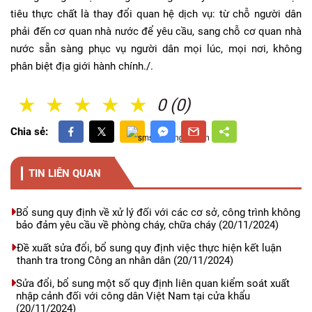
tiêu thực chất là thay đổi quan hệ dịch vụ: từ chỗ người dân
phải đến cơ quan nhà nước để yêu cầu, sang chỗ cơ quan nhà
nước sẵn sàng phục vụ người dân mọi lúc, mọi nơi, không
phân biệt địa giới hành chính./.
1 Sao
2 Sao
3 Sao
4 Sao
5 Sao
0 (0)
Chia sẻ:
TIN LIÊN QUAN
Bổ sung quy định về xử lý đối với các cơ sở, công trình không
bảo đảm yêu cầu về phòng cháy, chữa cháy
(20/11/2024)
Đề xuất sửa đổi, bổ sung quy định việc thực hiện kết luận
thanh tra trong Công an nhân dân
(20/11/2024)
Sửa đổi, bổ sung một số quy định liên quan kiểm soát xuất
nhập cảnh đối với công dân Việt Nam tại cửa khẩu
(20/11/2024)