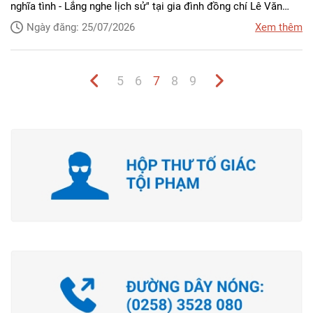
nghĩa tình - Lắng nghe lịch sử" tại gia đình đồng chí Lê Văn
Bình - thôn Vĩnh An, xã Cam An, tỉnh Khánh Hòa là Thương binh
Ngày đăng: 25/07/2026
Xem thêm
hạng 3/4 từng chiến đấu tại chiến trường Campuchia. Đây là
hoạt động mang ý nghĩa hướng tới kỷ niệm 79 năm Ngày
Thương binh - Liệt sĩ (27/7/1947 - 27/7/2026).
5
6
7
8
9