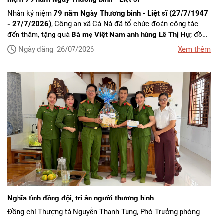
Nhân kỷ niệm
79 năm Ngày Thương binh - Liệt sĩ (27/7/1947
- 27/7/2026)
, Công an xã Cà Ná đã tổ chức đoàn công tác
đến thăm, tặng quà
Bà mẹ Việt Nam anh hùng Lê Thị Hự
; đồng
thời dâng hương, thăm hỏi gia đình
Anh hùng Lực lượng vũ
Ngày đăng: 26/07/2026
Xem thêm
trang nhân dân Đặng Chí Thanh
trên địa bàn xã.
Nghĩa tình đồng đội, tri ân người thương binh
Đồng chí Thượng tá Nguyễn Thanh Tùng, Phó Trưởng phòng