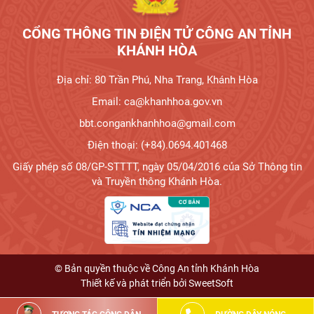
CỔNG THÔNG TIN ĐIỆN TỬ CÔNG AN TỈNH
KHÁNH HÒA
Địa chỉ: 80 Trần Phú, Nha Trang, Khánh Hòa
Email: ca@khanhhoa.gov.vn
bbt.congankhanhhoa@gmail.com
Điện thoại: (+84).0694.401468
Giấy phép số 08/GP-STTTT, ngày 05/04/2016 của Sở Thông tin
và Truyền thông Khánh Hòa.
© Bản quyền thuộc về Công An tỉnh Khánh Hòa
Thiết kế và phát triển bởi
SweetSoft