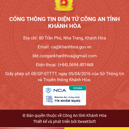
CỔNG THÔNG TIN ĐIỆN TỬ CÔNG AN TỈNH
KHÁNH HÒA
Địa chỉ: 80 Trần Phú, Nha Trang, Khánh Hòa
Email: ca@khanhhoa.gov.vn
bbt.congankhanhhoa@gmail.com
Điện thoại: (+84).0694.401468
Giấy phép số 08/GP-STTTT, ngày 05/04/2016 của Sở Thông tin
và Truyền thông Khánh Hòa.
© Bản quyền thuộc về Công An tỉnh Khánh Hòa
Thiết kế và phát triển bởi
SweetSoft