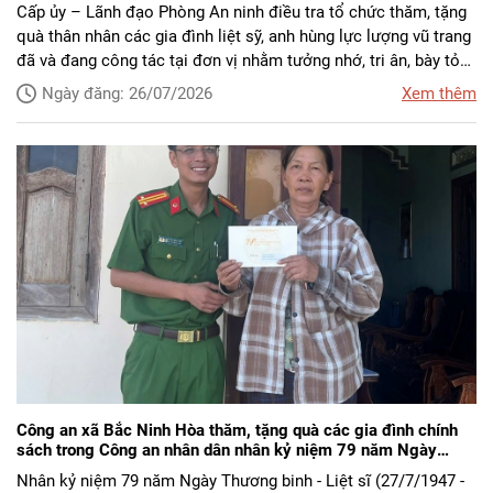
trang nhân dân.
Cấp ủy – Lãnh đạo Phòng An ninh điều tra tổ chức thăm, tặng
quà thân nhân các gia đình liệt sỹ, anh hùng lực lượng vũ trang
đã và đang công tác tại đơn vị nhằm tưởng nhớ, tri ân, bày tỏ
lòng biết ơn vô hạn đối với các thương bệnh binh và gia đình
Ngày đăng: 26/07/2026
Xem thêm
liệt sĩ, những người đã hy sinh xương máu vì độc lập, tự do của
Tổ quốc.
Công an xã Bắc Ninh Hòa thăm, tặng quà các gia đình chính
sách trong Công an nhân dân nhân kỷ niệm 79 năm Ngày
Thương binh - Liệt sĩ
Nhân kỷ niệm 79 năm Ngày Thương binh - Liệt sĩ (27/7/1947 -