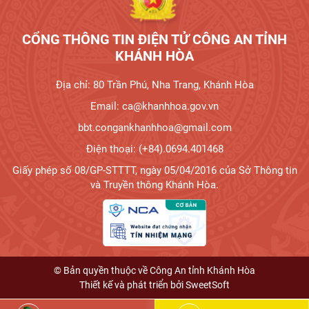
CỔNG THÔNG TIN ĐIỆN TỬ CÔNG AN TỈNH
KHÁNH HÒA
Địa chỉ: 80 Trần Phú, Nha Trang, Khánh Hòa
Email: ca@khanhhoa.gov.vn
bbt.congankhanhhoa@gmail.com
Điện thoại: (+84).0694.401468
Giấy phép số 08/GP-STTTT, ngày 05/04/2016 của Sở Thông tin
và Truyền thông Khánh Hòa.
© Bản quyền thuộc về Công An tỉnh Khánh Hòa
Thiết kế và phát triển bởi
SweetSoft