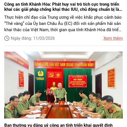
Công an tỉnh Khánh Hòa: Phát huy vai trò tích cực trong triển
khai các giải pháp chống khai thác IUU, chủ động chuẩn bị làm
việc với Đoàn công tác của Ủy ban châu Âu về IUU
Thực hiện chỉ đạo của Trung ương về việc khắc phục cảnh báo
“Thẻ vàng” của Ủy ban Châu Âu (EC) đối với sản phẩm hải sản
khai thác của Việt Nam, thời gian qua tỉnh Khánh Hòa đã triển
khai đồng bộ nhiều giải pháp nhằm tăng cường quản lý hoạt
Ngày đăng: 11/03/2026
Xem thêm
động khai thác thủy sản, ngăn chặn tình trạng khai thác hải sản
bất hợp pháp, không báo cáo và không theo quy định (IUU).
Ban thường vụ đảng uỷ công an tỉnh triển khai quyết định