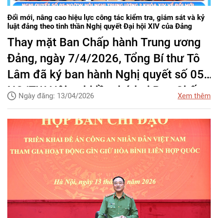
Đổi mới, nâng cao hiệu lực công tác kiểm tra, giám sát và kỷ
luật đảng theo tinh thần Nghị quyết Đại hội XIV của Đảng
Thay mặt Ban Chấp hành Trung ương
Đảng, ngày 7/4/2026, Tổng Bí thư Tô
Lâm đã ký ban hành Nghị quyết số 05-
NQ/TW Hội nghị lần thứ hai Ban Chấp
Ngày đăng: 13/04/2026
Xem thêm
hành Trung ương Đảng khóa XIV về
đổi mới, nâng cao hiệu lực công tác
kiểm tra, giám sát và kỷ luật đảng.