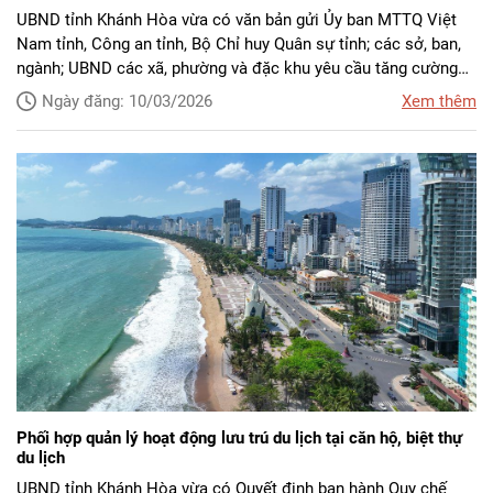
UBND tỉnh Khánh Hòa vừa có văn bản gửi Ủy ban MTTQ Việt
Nam tỉnh, Công an tỉnh, Bộ Chỉ huy Quân sự tỉnh; các sở, ban,
ngành; UBND các xã, phường và đặc khu yêu cầu tăng cường
bảo đảm trật tự an toàn giao thông trong giai đoạn cao điểm
Ngày đăng: 10/03/2026
Xem thêm
du lịch xuân và các hoạt động tham quan, nghỉ dưỡng sau Tết
Nguyên đán Bính Ngọ 2026.
Phối hợp quản lý hoạt động lưu trú du lịch tại căn hộ, biệt thự
du lịch
UBND tỉnh Khánh Hòa vừa có Quyết định ban hành Quy chế