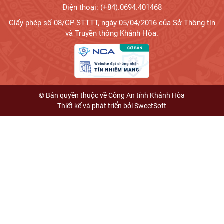
Điện thoại: (+84).0694.401468
Giấy phép số 08/GP-STTTT, ngày 05/04/2016 của Sở Thông tin
và Truyền thông Khánh Hòa.
© Bản quyền thuộc về Công An tỉnh Khánh Hòa
Thiết kế và phát triển bởi
SweetSoft