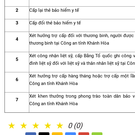
2
Cấp lại thẻ bảo hiểm y tế
3
Cấp đổi thẻ bảo hiểm y tế
Xét hưởng trợ cấp đối với thương binh, người đượ
4
thương binh tại Công an tỉnh Khánh Hòa
Xét công nhận liệt sỹ, cấp Bằng Tổ quốc ghi công 
5
đình liệt sỹ đối với liệt sỹ và thân nhân liệt sỹ tại C
Xét hưởng trợ cấp hàng tháng hoặc trợ cấp một lần
6
Công an tỉnh Khánh Hòa
Xét khen thưởng trong phong trào toàn dân bảo v
7
Công an tỉnh Khánh Hòa
1 Sao
2 Sao
3 Sao
4 Sao
5 Sao
0 (0)